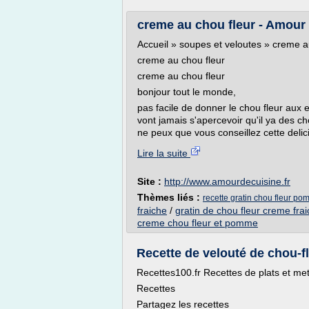
creme au chou fleur - Amour 
Accueil » soupes et veloutes » creme a
creme au chou fleur
creme au chou fleur
bonjour tout le monde,
pas facile de donner le chou fleur aux e
vont jamais s'apercevoir qu'il ya des ch
ne peux que vous conseillez cette delicie
Lire la suite
Site :
http://www.amourdecuisine.fr
Thèmes liés :
recette gratin chou fleur po
fraiche
/
gratin de chou fleur creme fra
creme chou fleur et pomme
Recette de velouté de chou-fle
Recettes100.fr Recettes de plats et m
Recettes
Partagez les recettes