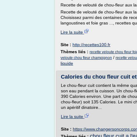
Recette de velouté de chou-fleur aux lan
Recette de velouté de chou-fleur aux la
Choisissez parmi des centaines de rece
langoustines et foie gras ..., recettes qu
Lire la suite
Site :
http://recettes100.fr
Thèmes liés :
recette veloute chou fleur fo
/
veloute chou fleur champignon
recette velou
liquide
Calories du chou fleur cuit e
Le chou-fleur cuit contient la même quan
son eau pendant la cuisson. Un chou-f
390 Calories environ. Une part de chou
chou-fleur) soit 135 Calories. Le mini c
un apéritif dinatoire...
Lire la suite
Site :
https://www.changersoncorps.co
chou fleur cuit a l'
Thèmes liés :