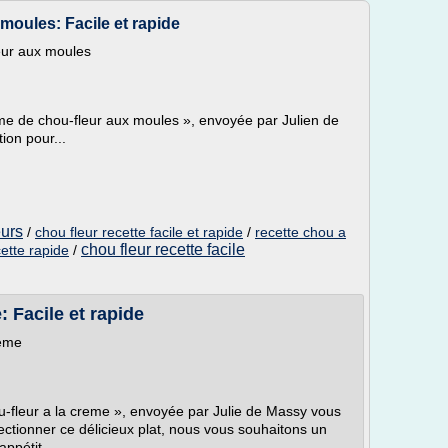
moules: Facile et rapide
eur aux moules
me de chou-fleur aux moules », envoyée par Julien de
ion pour...
eurs
/
chou fleur recette facile et rapide
/
recette chou a
chou fleur recette facile
cette rapide
/
: Facile et rapide
reme
u-fleur a la creme », envoyée par Julie de Massy vous
fectionner ce délicieux plat, nous vous souhaitons un
ppétit...