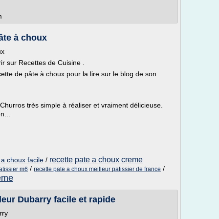
m
âte à choux
ux
r sur Recettes de Cuisine .
cette de pâte à choux pour la lire sur le blog de son
Churros très simple à réaliser et vraiment délicieuse.
n...
recette pate a choux creme
a choux facile
/
/
/
atissier m6
recette pate a choux meilleur patissier de france
reme
eur Dubarry facile et rapide
rry