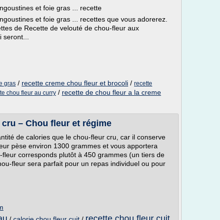
goustines et foie gras ... recette
ngoustines et foie gras ... recettes que vous adorerez.
ttes de Recette de velouté de chou-fleur aux
i seront...
/
recette creme chou fleur et brocoli
/
ie gras
recette
/
recette de chou fleur a la creme
te chou fleur au curry
t cru – Chou fleur et régime
tité de calories que le chou-fleur cru, car il conserve
leur pèse environ 1300 grammes et vous apportera
-fleur corresponds plutôt à 450 grammes (un tiers de
hou-fleur sera parfait pour un repas individuel ou pour
m
eau
recette chou fleur cuit
/
calorie chou fleur cuit
/