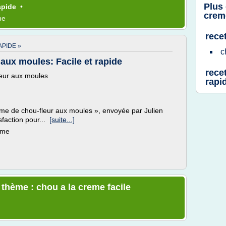
Plus
apide
•
creme
me
rece
APIDE »
c
aux moules: Facile et rapide
rece
leur aux moules
rapi
eme de chou-fleur aux moules », envoyée par Julien
sfaction pour...
[suite...]
ème
 thème : chou a la creme facile