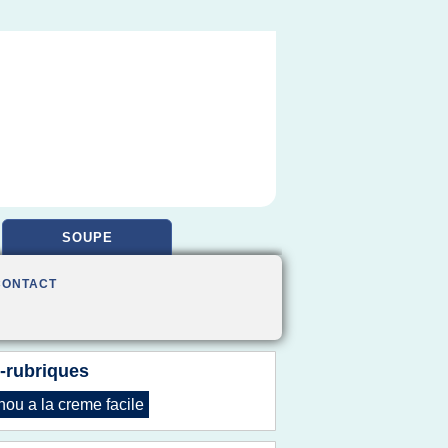
SOUPE
CONTACT
-rubriques
hou
a la
creme facile