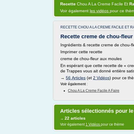
Recette
Chou
A La
Creme Facile
Et
R
Voir également
les vidéos
pour ce thè
RECETTE CHOU A LA CREME FACILE ET R
Recette creme de chou-fleur 
Ingrédients & recette creme de chou-f
Imprimer cette recette
creme de chou-fleur aux moules
En espérant que cette recette de « cr
de Trappes vous ait donné entière sati
→
56 Articles
(et
2 Vidéos
) pour ce th
Voir également
:
Chou A La Creme Facile A Faire
Articles sélectionnés pour le
22 articles
→
Voir également
1 Vidéos
pour ce thème