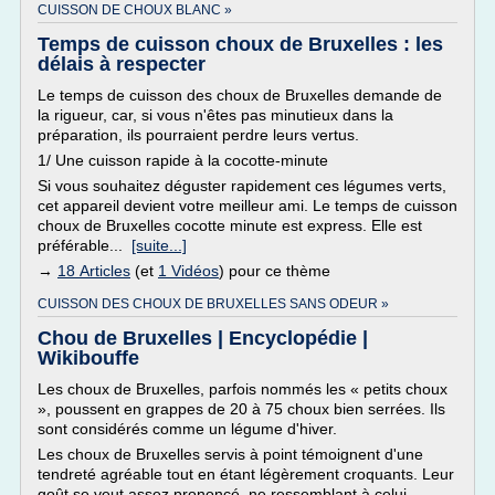
CUISSON DE CHOUX BLANC »
Temps de cuisson choux de Bruxelles : les
délais à respecter
Le temps de cuisson des choux de Bruxelles demande de
la rigueur, car, si vous n'êtes pas minutieux dans la
préparation, ils pourraient perdre leurs vertus.
1/ Une cuisson rapide à la cocotte-minute
Si vous souhaitez déguster rapidement ces légumes verts,
cet appareil devient votre meilleur ami. Le temps de cuisson
choux de Bruxelles cocotte minute est express. Elle est
préférable...
[suite...]
→
18 Articles
(et
1 Vidéos
) pour ce thème
CUISSON DES CHOUX DE BRUXELLES SANS ODEUR »
Chou de Bruxelles | Encyclopédie |
Wikibouffe
Les choux de Bruxelles, parfois nommés les « petits choux
», poussent en grappes de 20 à 75 choux bien serrées. Ils
sont considérés comme un légume d'hiver.
Les choux de Bruxelles servis à point témoignent d'une
tendreté agréable tout en étant légèrement croquants. Leur
goût se veut assez prononcé, ne ressemblant à celui