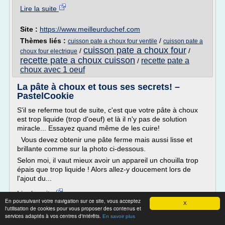
Lire la suite
Site :
https://www.meilleurduchef.com
Thèmes liés :
/
cuisson pate a choux four ventile
cuisson pate a
cuisson pate a choux four
/
/
choux four electrique
recette pate a choux cuisson
recette pate a
/
choux avec 1 oeuf
La pâte à choux et tous ses secrets! –
PastelCookie
S'il se referme tout de suite, c'est que votre pâte à choux
est trop liquide (trop d'oeuf) et là il n'y pas de solution
miracle... Essayez quand même de les cuire!
Vous devez obtenir une pâte ferme mais aussi lisse et
brillante comme sur la photo ci-dessous.
Selon moi, il vaut mieux avoir un appareil un chouilla trop
épais que trop liquide ! Alors allez-y doucement lors de
l'ajout du...
Lire la suite
En poursuivant votre navigation sur ce site, vous acceptez
X
l'utilisation de cookies pour vous proposer des contenus et
Site :
http://pastelcookie.com
services adaptés à vos centres d'intérêts.
En savoir plus