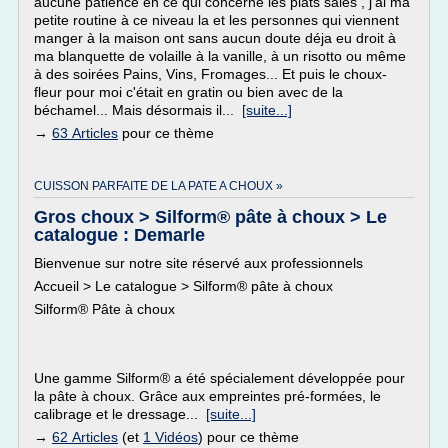
aucune patience en ce qui concerne les plats salés , j'ai ma
petite routine à ce niveau la et les personnes qui viennent
manger à la maison ont sans aucun doute déja eu droit à
ma blanquette de volaille à la vanille, à un risotto ou même
à des soirées Pains, Vins, Fromages... Et puis le choux-
fleur pour moi c'était en gratin ou bien avec de la
béchamel... Mais désormais il...
[suite...]
→
63 Articles
pour ce thème
CUISSON PARFAITE DE LA PATE A CHOUX »
Gros choux > Silform® pâte à choux > Le
catalogue : Demarle
Bienvenue sur notre site réservé aux professionnels
Accueil > Le catalogue > Silform® pâte à choux
Silform® Pâte à choux
Une gamme Silform® a été spécialement développée pour
la pâte à choux. Grâce aux empreintes pré-formées, le
calibrage et le dressage...
[suite...]
→
62 Articles
(et
1 Vidéos
) pour ce thème