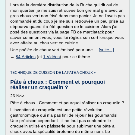
Lors de la dernière distribution de la Ruche qui dit oui de
mon quartier, je me suis retrouvée bon gré mal gré avec un
gros choux vert non frisé dans mon panier. Je ne l'avais pas
commandé et du coup je me suis retrouvée un peu prise au
dépourvu quand il a été question de le cuisiner. Alors j'ai
posé des questions via la page FB de marciatack pour
savoir comment vous, vous lui régliez son sort lorsque vous
avez affaire au chou vert en cuisine.
Une poêlée de choux vert émincé pour une...
[suite...]
→
84 Articles
(et
1 Vidéos
) pour ce thème
TECHNIQUE DE CUISSON DE LA PATE A CHOUX »
Pâte à choux : Comment et pourquoi
réaliser un craquelin ?
26 Nov
Pâte à choux : Comment et pourquoi réaliser un craquelin ?
L'invention du craquelin est une petite révolution
gastronomique qui n'a pas fini de réjouir les gourmands!
Une précision cependant : il ne faut pas confondre le
craquelin utilisé en pâtisserie pour sublimer une pâte à
choux avec la spécialité bretonne du même nom. Le