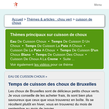
Menu
Accueil
>
Thèmes & articles : chou vert
>
cuisson de
choux
Thèmes principaux sur cuisson de choux
Eau
De
Cuisson Choux
•
Temps
De
Cuisson
D Un
Choux
•
Temps
De
Cuisson
La
Pate
A
Choux
•
Cuisson
De La
Pate
A
Choux
•
Temps
De
Cuisson
D'un
Choux
Blanc
•
Temps
De
Cuisson
Des
Choux
•
Cuisson
De
Choux
A La
Creme
•
Suite ...
Voir également
les vidéos
pour ce thème
EAU DE CUISSON CHOUX »
Temps de cuisson des choux de Bruxelles
Les choux de Bruxelles sont de délicieux petits choux verts.
Je vous conseille de les acheter frais, ils sont bien plus
savoureux que ceux que vous trouverez en boîte. Ils se
récoltent plutôt en hiver, vous en trouverez du mois de
septembre au mois de janvier.