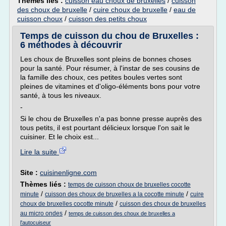
Thèmes liés :
cuisson eau choux de bruxelles
/
cuisson
des choux de bruxelle
/
cuire choux de bruxelle
/
eau de
cuisson choux
/
cuisson des petits choux
Temps de cuisson du chou de Bruxelles :
6 méthodes à découvrir
Les choux de Bruxelles sont pleins de bonnes choses
pour la santé. Pour résumer, à l'instar de ses cousins de
la famille des choux, ces petites boules vertes sont
pleines de vitamines et d'oligo-éléments bons pour votre
santé, à tous les niveaux.
-
Si le chou de Bruxelles n'a pas bonne presse auprès des
tous petits, il est pourtant délicieux lorsque l'on sait le
cuisiner. Et le choix est...
Lire la suite
Site :
cuisinenligne.com
Thèmes liés :
temps de cuisson choux de bruxelles cocotte
/
/
minute
cuisson des choux de bruxelles a la cocotte minute
cuire
/
choux de bruxelles cocotte minute
cuisson des choux de bruxelles
/
au micro ondes
temps de cuisson des choux de bruxelles a
l'autocuiseur