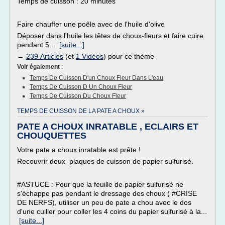
Temps de cuisson : 20 minutes
Faire chauffer une poêle avec de l'huile d'olive
Déposer dans l'huile les têtes de choux-fleurs et faire cuire
pendant 5...
[suite...]
→
239 Articles
(et
1 Vidéos
) pour ce thème
Voir également
:
Temps De Cuisson D'un Choux Fleur Dans L'eau
Temps De Cuisson D Un Choux Fleur
Temps De Cuisson Du Choux Fleur
TEMPS DE CUISSON DE LA PATE A CHOUX »
PATE A CHOUX INRATABLE , ECLAIRS ET
CHOUQUETTES
Votre pate a choux inratable est prête !
Recouvrir deux plaques de cuisson de papier sulfurisé.
#ASTUCE : Pour que la feuille de papier sulfurisé ne
s'échappe pas pendant le dressage des choux ( #CRISE
DE NERFS), utiliser un peu de pate a chou avec le dos
d'une cuiller pour coller les 4 coins du papier sulfurisé à la...
[suite...]