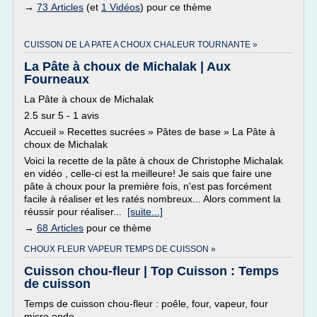
→
73 Articles
(et
1 Vidéos
) pour ce thème
CUISSON DE LA PATE A CHOUX CHALEUR TOURNANTE »
La Pâte à choux de Michalak | Aux
Fourneaux
La Pâte à choux de Michalak
2.5 sur 5 - 1 avis
Accueil » Recettes sucrées » Pâtes de base » La Pâte à
choux de Michalak
Voici la recette de la pâte à choux de Christophe Michalak
en vidéo , celle-ci est la meilleure! Je sais que faire une
pâte à choux pour la première fois, n'est pas forcément
facile à réaliser et les ratés nombreux... Alors comment la
réussir pour réaliser...
[suite...]
→
68 Articles
pour ce thème
CHOUX FLEUR VAPEUR TEMPS DE CUISSON »
Cuisson chou-fleur | Top Cuisson : Temps
de cuisson
Temps de cuisson chou-fleur : poêle, four, vapeur, four
micro onde...