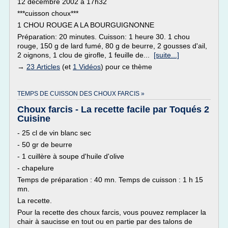
12 décembre 2002 à 17h32
***cuisson choux***
1 CHOU ROUGE A LA BOURGUIGNONNE
Préparation: 20 minutes. Cuisson: 1 heure 30. 1 chou
rouge, 150 g de lard fumé, 80 g de beurre, 2 gousses d'ail,
2 oignons, 1 clou de girofle, 1 feuille de...
[suite...]
→
23 Articles
(et
1 Vidéos
) pour ce thème
TEMPS DE CUISSON DES CHOUX FARCIS »
Choux farcis - La recette facile par Toqués 2
Cuisine
- 25 cl de vin blanc sec
- 50 gr de beurre
- 1 cuillère à soupe d'huile d'olive
- chapelure
Temps de préparation : 40 mn. Temps de cuisson : 1 h 15
mn.
La recette.
Pour la recette des choux farcis, vous pouvez remplacer la
chair à saucisse en tout ou en partie par des talons de