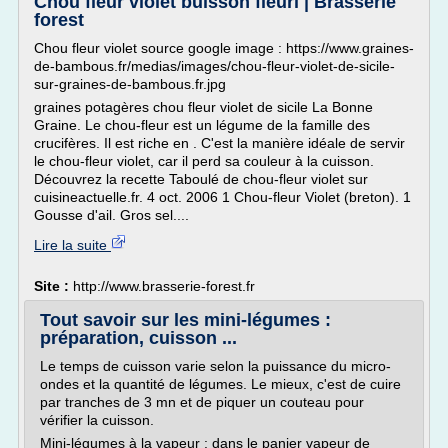
Chou fleur violet buisson fleuri | Brasserie
forest
Chou fleur violet source google image : https://www.graines-
de-bambous.fr/medias/images/chou-fleur-violet-de-sicile-
sur-graines-de-bambous.fr.jpg
graines potagères chou fleur violet de sicile La Bonne
Graine. Le chou-fleur est un légume de la famille des
crucifères. Il est riche en . C'est la manière idéale de servir
le chou-fleur violet, car il perd sa couleur à la cuisson.
Découvrez la recette Taboulé de chou-fleur violet sur
cuisineactuelle.fr. 4 oct. 2006 1 Chou-fleur Violet (breton). 1
Gousse d'ail. Gros sel....
Lire la suite
Site :
http://www.brasserie-forest.fr
Tout savoir sur les mini-légumes :
préparation, cuisson ...
Le temps de cuisson varie selon la puissance du micro-
ondes et la quantité de légumes. Le mieux, c'est de cuire
par tranches de 3 mn et de piquer un couteau pour
vérifier la cuisson.
Mini-légumes à la vapeur : dans le panier vapeur de