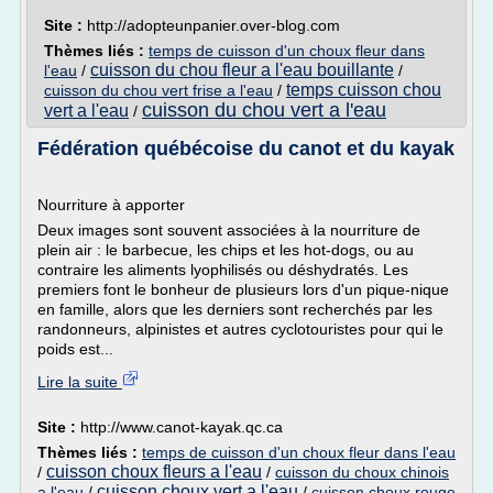
Site :
http://adopteunpanier.over-blog.com
Thèmes liés :
temps de cuisson d'un choux fleur dans
cuisson du chou fleur a l'eau bouillante
l'eau
/
/
temps cuisson chou
cuisson du chou vert frise a l'eau
/
cuisson du chou vert a l'eau
vert a l'eau
/
Fédération québécoise du canot et du kayak
Nourriture à apporter
Deux images sont souvent associées à la nourriture de
plein air : le barbecue, les chips et les hot-dogs, ou au
contraire les aliments lyophilisés ou déshydratés. Les
premiers font le bonheur de plusieurs lors d'un pique-nique
en famille, alors que les derniers sont recherchés par les
randonneurs, alpinistes et autres cyclotouristes pour qui le
poids est...
Lire la suite
Site :
http://www.canot-kayak.qc.ca
Thèmes liés :
temps de cuisson d'un choux fleur dans l'eau
cuisson choux fleurs a l'eau
/
/
cuisson du choux chinois
cuisson choux vert a l'eau
a l'eau
/
/
cuisson choux rouge