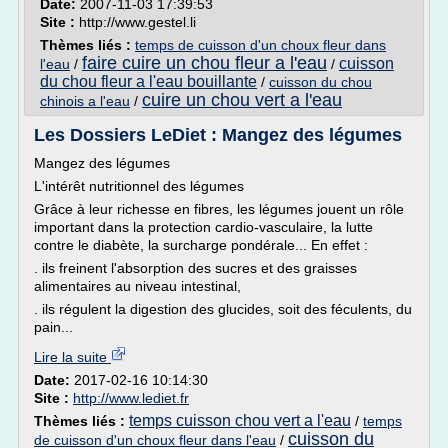
Date:
2007-11-03 17:39:53
Site :
http://www.gestel.li
Thèmes liés :
temps de cuisson d'un choux fleur dans
faire cuire un chou fleur a l'eau
cuisson
l'eau
/
/
du chou fleur a l'eau bouillante
/
cuisson du chou
cuire un chou vert a l'eau
chinois a l'eau
/
Les Dossiers LeDiet : Mangez des légumes
Mangez des légumes
L'intérêt nutritionnel des légumes
Grâce à leur richesse en fibres, les légumes jouent un rôle
important dans la protection cardio-vasculaire, la lutte
contre le diabète, la surcharge pondérale... En effet :
. ils freinent l'absorption des sucres et des graisses
alimentaires au niveau intestinal,
. ils régulent la digestion des glucides, soit des féculents, du
pain...
Lire la suite
Date:
2017-02-16 10:14:30
Site :
http://www.lediet.fr
temps cuisson chou vert a l'eau
Thèmes liés :
/
temps
cuisson du
de cuisson d'un choux fleur dans l'eau
/