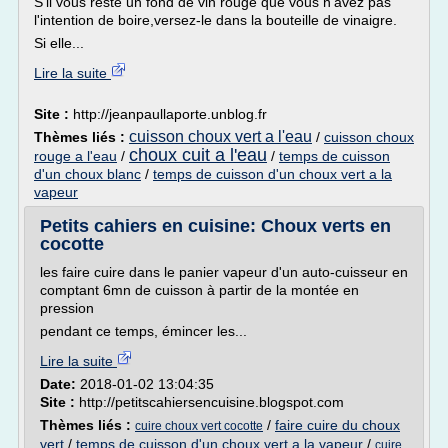
S'il vous reste un fond de vin rouge que vous n'avez pas
l'intention de boire,versez-le dans la bouteille de vinaigre.
Si elle...
Lire la suite
Site :
http://jeanpaullaporte.unblog.fr
cuisson choux vert a l'eau
Thèmes liés :
/
cuisson choux
choux cuit a l'eau
rouge a l'eau
/
/
temps de cuisson
d'un choux blanc
/
temps de cuisson d'un choux vert a la
vapeur
Petits cahiers en cuisine: Choux verts en
cocotte
les faire cuire dans le panier vapeur d'un auto-cuisseur en
comptant 6mn de cuisson à partir de la montée en
pression
pendant ce temps, émincer les...
Lire la suite
Date:
2018-01-02 13:04:35
Site :
http://petitscahiersencuisine.blogspot.com
Thèmes liés :
/
faire cuire du choux
cuire choux vert cocotte
vert
/
temps de cuisson d'un choux vert a la vapeur
/
cuire