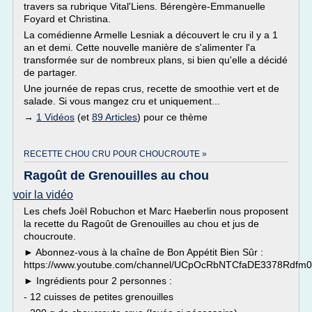
travers sa rubrique Vital'Liens. Bérengère-Emmanuelle
Foyard et Christina.
La comédienne Armelle Lesniak a découvert le cru il y a 1
an et demi. Cette nouvelle manière de s'alimenter l'a
transformée sur de nombreux plans, si bien qu'elle a décidé
de partager.
Une journée de repas crus, recette de smoothie vert et de
salade. Si vous mangez cru et uniquement...
→
1 Vidéos
(et
89 Articles
) pour ce thème
RECETTE CHOU CRU POUR CHOUCROUTE »
Ragoût de Grenouilles au chou
voir la vidéo
Les chefs Joël Robuchon et Marc Haeberlin nous proposent
la recette du Ragoût de Grenouilles au chou et jus de
choucroute.
► Abonnez-vous à la chaîne de Bon Appétit Bien Sûr :
https://www.youtube.com/channel/UCpOcRbNTCfaDE3378Rdfm
► Ingrédients pour 2 personnes :
- 12 cuisses de petites grenouilles