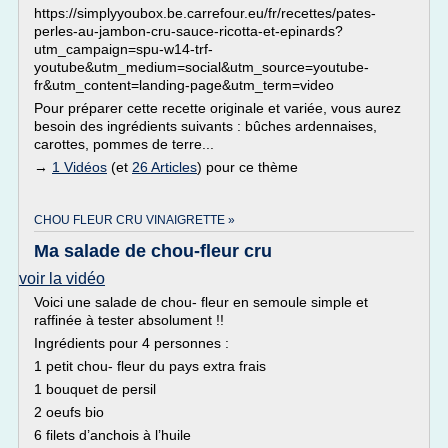
https://simplyyoubox.be.carrefour.eu/fr/recettes/pates-
perles-au-jambon-cru-sauce-ricotta-et-epinards?
utm_campaign=spu-w14-trf-
youtube&utm_medium=social&utm_source=youtube-
fr&utm_content=landing-page&utm_term=video
Pour préparer cette recette originale et variée, vous aurez
besoin des ingrédients suivants : bûches ardennaises,
carottes, pommes de terre...
→
1 Vidéos
(et
26 Articles
) pour ce thème
CHOU FLEUR CRU VINAIGRETTE »
Ma salade de chou-fleur cru
voir la vidéo
Voici une salade de chou- fleur en semoule simple et
raffinée à tester absolument !!
Ingrédients pour 4 personnes :
1 petit chou- fleur du pays extra frais
1 bouquet de persil
2 oeufs bio
6 filets d’anchois à l’huile