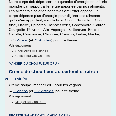
Notre corps doit dépenser une quantité d’énergie en théorie
moindre par rapport à l’énergie apportée par nos aliments.
Les aliments à calories négatives ont l’effet opposé: Le
corps dépense plus d’énergie pour digérer ces aliments
qu’ils n’en apportent, voici la liste: Chou, Chou-fleur, Chou
frisé, Endive, Épinards, Haricots verts, Concombre, Courge,
Courgette, Poivrons, Ails, Asperges, Betteraves, Brocoli,
Carotte, Céleri-rave, Chicorée, Cresson, Laitue, Mâche,...
→
3 Vidéos
(et
73 Articles
) pour ce thème
Voir également
:
Chou Vert Cru Calories
Chou Fleur Cru Calories
MANGER DU CHOU FLEUR CRU »
Сrème de chou fleur au cerfeuil et citron
voir la vidéo
Crème soupe "manger cru" pour les végans
→
2 Vidéos
(et
123 Articles
) pour ce thème
Voir également
:
Manger Du Chou Cru
RECETTE SALADE CHOU CHINOIS CRU »