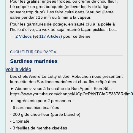
Pour les gratins, entrées froides, ou crème de chou fleur :
Le couper en gros bouquets (enlever les ¾ de la tige
souvent trop dure). Les faire cuire dans l'eau bouillante
salée pendant 15 min ou 5 min à la vapeur.
Pour les garnitures de potage, en sauté cru à la poêle à
l'huile d'olive, au wok au soja, mariné façon pickles : Le...
→
2 Vidéos
(et
117 Articles
) pour ce thème
CHOU FLEUR CRU RAPE »
Sardines marinées
voir la vidéo
Les chefs André Le Letty et Joël Robuchon nous présentent
la recette des Sardines marinées et chou-fleur râpé à cru.
► Abonnez-vous à la chaîne de Bon Appétit Bien Sûr :
https://www.youtube.com/channel/UCpOcRbNTCfaDE3378Rdfm
► Ingrédients pour 2 personnes :
- 6 sardines bien écaillées
- 200 g de chou-fleur (partie blanche)
- 1 tomate
- 3 feuilles de menthe ciselées