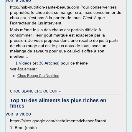
voir la vidéo
http://nsb-nutrition-sante-beaute.com Pour conserver ses
propriétés, le chou doit se manger cru, mais consommer du
chou cru n’est pas à la portée de tous. C’est là que
l’extracteur de jus intervient.
Mais même le jus des choux est parfois difficile à
consommer : leur goût marqué est exacerbé par la
pression. Je vous propose donc une recette de jus à partir
de chou rouge qui est le plus doux de tous, avec un
mélange de saveurs pour que celui-ci s’offre à son
meilleur...
→
1 Vidéos
(et
36 Articles
) pour ce thème
Voir également
:
Chou Rouge Cru Nutrition
CHOU BLANC CRU OU CUIT »
Top 10 des aliments les plus riches en
fibres
voir la vidéo
https://sites.google.com/site/alimentsrichesenfibres/
1: Bran (maïs)