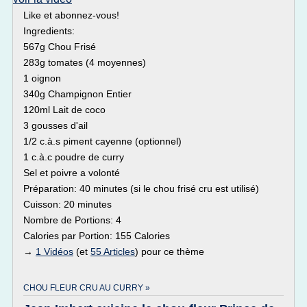
Like et abonnez-vous!
Ingredients:
567g Chou Frisé
283g tomates (4 moyennes)
1 oignon
340g Champignon Entier
120ml Lait de coco
3 gousses d'ail
1/2 c.à.s piment cayenne (optionnel)
1 c.à.c poudre de curry
Sel et poivre a volonté
Préparation: 40 minutes (si le chou frisé cru est utilisé)
Cuisson: 20 minutes
Nombre de Portions: 4
Calories par Portion: 155 Calories
→
1 Vidéos
(et
55 Articles
) pour ce thème
CHOU FLEUR CRU AU CURRY »