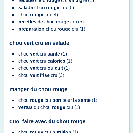
recette
chou
rouge
cru
vinaigre
(1)
salade
chou
rouge
cru
(6)
chou
rouge
cru
(4)
recettes
de
chou
rouge
cru
(5)
preparation
chou
rouge
cru
(1)
chou vert cru en salade
chou
vert
cru
sante
(1)
chou
vert
cru
calories
(1)
chou
vert
cru
ou cuit
(1)
chou
vert frise
cru
(3)
manger du chou rouge
chou
rouge
cru
bon
pour la
sante
(1)
vertus
du
chou
rouge
cru
(1)
quoi faire avec du chou rouge
chou
rouge
cru
nutrition
(1)