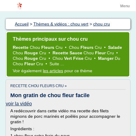
Menu
Accueil
>
Thèmes & vidéos : chou vert
>
chou cru
Thèmes principaux sur chou cru
Recette
Chou
Fleurs
Cru
•
Chou
Fleurs
Cru
•
Salade
Chou
Rouge
Cru
•
Recette Sauce
Chou
Fleur
Cru
•
Chou
Rouge
Cru
•
Chou
Vert Frise
Cru
•
Manger
Du
Chou
Fleur
Cru
•
Suite ...
Voir également
les articles
pour ce thème
RECETTE CHOU FLEURS CRU »
Mon gratin de chou fleur facile
voir la vidéo
A redécouvrir dans cette vidéo ma recette des filets
mignons de porc marinés et poêlés pour accompagner le
gratin !
Ingrédients :
1 chou fleur extra frais du pays