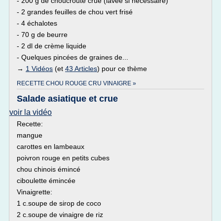
- 200 g de choucroute crue (lavée si nécessaire)
- 2 grandes feuilles de chou vert frisé
- 4 échalotes
- 70 g de beurre
- 2 dl de crème liquide
- Quelques pincées de graines de...
→
1 Vidéos
(et
43 Articles
) pour ce thème
RECETTE CHOU ROUGE CRU VINAIGRE »
Salade asiatique et crue
voir la vidéo
Recette:
mangue
carottes en lambeaux
poivron rouge en petits cubes
chou chinois émincé
ciboulette émincée
Vinaigrette:
1 c.soupe de sirop de coco
2 c.soupe de vinaigre de riz