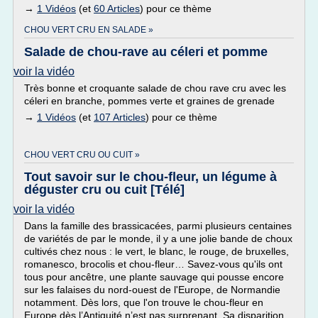
→
1 Vidéos
(et
60 Articles
) pour ce thème
CHOU VERT CRU EN SALADE »
Salade de chou-rave au céleri et pomme
voir la vidéo
Très bonne et croquante salade de chou rave cru avec les
céleri en branche, pommes verte et graines de grenade
→
1 Vidéos
(et
107 Articles
) pour ce thème
CHOU VERT CRU OU CUIT »
Tout savoir sur le chou-fleur, un légume à
déguster cru ou cuit [Télé]
voir la vidéo
Dans la famille des brassicacées, parmi plusieurs centaines
de variétés de par le monde, il y a une jolie bande de choux
cultivés chez nous : le vert, le blanc, le rouge, de bruxelles,
romanesco, brocolis et chou-fleur… Savez-vous qu'ils ont
tous pour ancêtre, une plante sauvage qui pousse encore
sur les falaises du nord-ouest de l'Europe, de Normandie
notamment. Dès lors, que l'on trouve le chou-fleur en
Europe dès l’Antiquité n’est pas surprenant. Sa disparition,