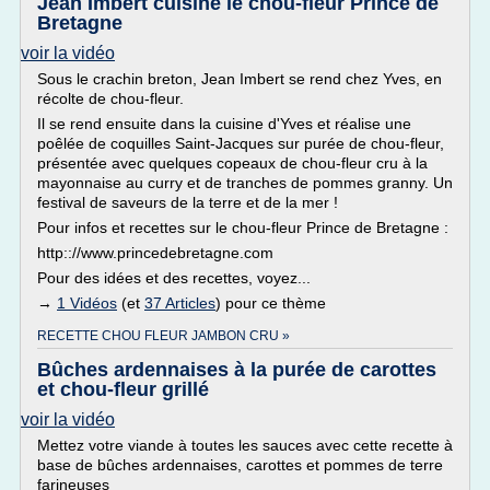
Jean Imbert cuisine le chou-fleur Prince de
Bretagne
voir la vidéo
Sous le crachin breton, Jean Imbert se rend chez Yves, en
récolte de chou-fleur.
Il se rend ensuite dans la cuisine d'Yves et réalise une
poêlée de coquilles Saint-Jacques sur purée de chou-fleur,
présentée avec quelques copeaux de chou-fleur cru à la
mayonnaise au curry et de tranches de pommes granny. Un
festival de saveurs de la terre et de la mer !
Pour infos et recettes sur le chou-fleur Prince de Bretagne :
http:://www.princedebretagne.com
Pour des idées et des recettes, voyez...
→
1 Vidéos
(et
37 Articles
) pour ce thème
RECETTE CHOU FLEUR JAMBON CRU »
Bûches ardennaises à la purée de carottes
et chou-fleur grillé
voir la vidéo
Mettez votre viande à toutes les sauces avec cette recette à
base de bûches ardennaises, carottes et pommes de terre
farineuses