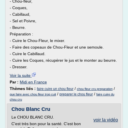
- Chou-fleur,
- Coques,
- Cabillaud,
- Sel et Poivre,
- Beurre.
Préparation :
- Cuire le Chou-Fleur, le mixer.
- Faire des copeaux de Chou-Fleur et une semoule.
- Cuire le Cabillaud.
- Cuire les Coques, récupérer le jus et le monter au beurre.
- Dresser.
Voir la suite
Par :
Midi en France
Thèmes liés :
/
/
faire cuire un chou fleur
chou fleur cru preparation
/
/
preparer le chou fleur
que faire avec chou fleur trop cuit
faire cuire du
chou cru
Chou Blanc Cru
Le CHOU BLANC CRU.
voir la vidéo
C'est très bon pour la santé. C'est bon