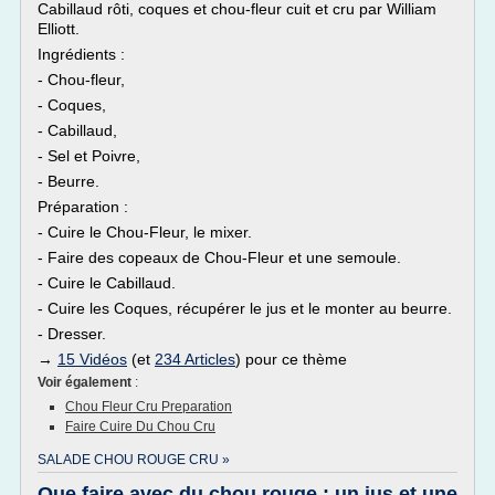
Cabillaud rôti, coques et chou-fleur cuit et cru par William
Elliott.
Ingrédients :
- Chou-fleur,
- Coques,
- Cabillaud,
- Sel et Poivre,
- Beurre.
Préparation :
- Cuire le Chou-Fleur, le mixer.
- Faire des copeaux de Chou-Fleur et une semoule.
- Cuire le Cabillaud.
- Cuire les Coques, récupérer le jus et le monter au beurre.
- Dresser.
→
15 Vidéos
(et
234 Articles
) pour ce thème
Voir également
:
Chou Fleur Cru Preparation
Faire Cuire Du Chou Cru
SALADE CHOU ROUGE CRU »
Que faire avec du chou rouge : un jus et une