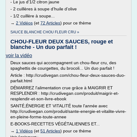
- Le jus d’1/2 citron jaune
- 2 cuillères à soupe d’huile d’olive
- 1/2 cuillère à soupe...
→
2 Vidéos
(et
72 Articles
) pour ce thème
SAUCE BLANCHE CHOU FLEUR CRU »
CHOU-FLEUR DEUX SAUCES, rouge et
blanche - Un duo parfait !
voir la vidéo
Deux sauces qui accompagnent un chou-fleur cru, des
spaghettis de courgettes, du brocoli... Un duo parfait !
Article : http://crudivegan.com/chou-fleur-deux-sauces-duo-
parfait.html
DÉMARREZ l'alimentation crue grâce à MAIGRIR ET
RESPLENDIR : http://crudivegan.com/produit/maigrir-et-
resplendir-et-son-livre-ebook
SANTÉ,ÉNERGIE ET VITALITÉ toute l'année avec
http://crudivegan.com/produit/sante-energie-et-vitalite-vivre-
en-pleine-forme-toute-annee
E-BOOKS-RECETTES VÉGÉTALIENNES ET...
→
1 Vidéos
(et
51 Articles
) pour ce thème