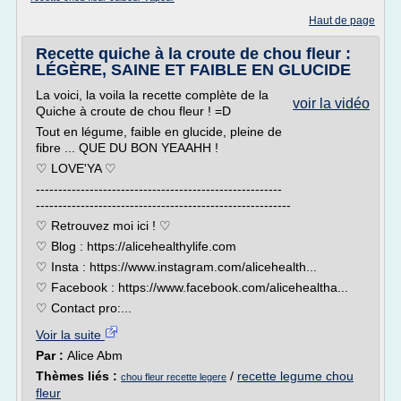
Haut de page
Recette quiche à la croute de chou fleur :
LÉGÈRE, SAINE ET FAIBLE EN GLUCIDE
La voici, la voila la recette complète de la
voir la vidéo
Quiche à croute de chou fleur ! =D
Tout en légume, faible en glucide, pleine de
fibre ... QUE DU BON YEAAHH !
♡ LOVE'YA ♡
-------------------------------------------------------
---------------------------------------------------------
♡ Retrouvez moi ici ! ♡
♡ Blog : https://alicehealthylife.com
♡ Insta : https://www.instagram.com/alicehealth...
♡ Facebook : https://www.facebook.com/alicehealtha...
♡ Contact pro:...
Voir la suite
Par :
Alice Abm
Thèmes liés :
/
recette legume chou
chou fleur recette legere
fleur