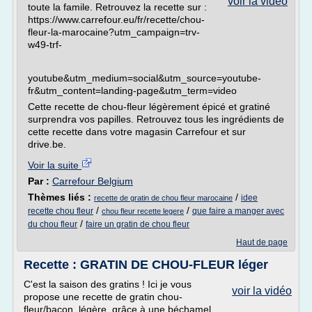
voir la vidéo
toute la famile. Retrouvez la recette sur :
https://www.carrefour.eu/fr/recette/chou-
fleur-la-marocaine?utm_campaign=trv-
w49-trf-
youtube&utm_medium=social&utm_source=youtube-
fr&utm_content=landing-page&utm_term=video
Cette recette de chou-fleur légèrement épicé et gratiné
surprendra vos papilles. Retrouvez tous les ingrédients de
cette recette dans votre magasin Carrefour et sur
drive.be.
Voir la suite
Par :
Carrefour Belgium
Thèmes liés :
/
idee
recette de gratin de chou fleur marocaine
/
/
recette chou fleur
que faire a manger avec
chou fleur recette legere
/
du chou fleur
faire un gratin de chou fleur
Haut de page
Recette : GRATIN DE CHOU-FLEUR léger
C'est la saison des gratins ! Ici je vous
voir la vidéo
propose une recette de gratin chou-
fleur/bacon, légère, grâce à une béchamel