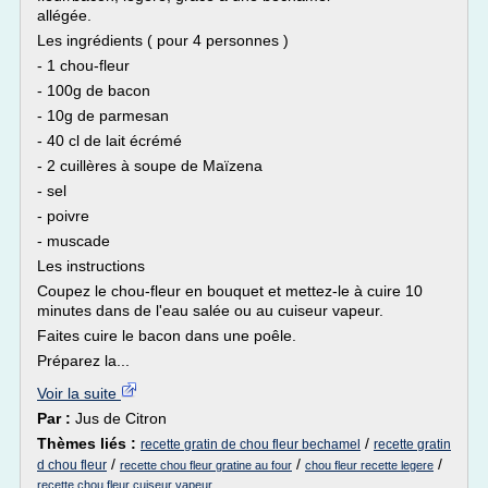
allégée.
Les ingrédients ( pour 4 personnes )
- 1 chou-fleur
- 100g de bacon
- 10g de parmesan
- 40 cl de lait écrémé
- 2 cuillères à soupe de Maïzena
- sel
- poivre
- muscade
Les instructions
Coupez le chou-fleur en bouquet et mettez-le à cuire 10
minutes dans de l'eau salée ou au cuiseur vapeur.
Faites cuire le bacon dans une poêle.
Préparez la...
Voir la suite
Par :
Jus de Citron
Thèmes liés :
/
recette gratin de chou fleur bechamel
recette gratin
/
/
/
d chou fleur
recette chou fleur gratine au four
chou fleur recette legere
recette chou fleur cuiseur vapeur