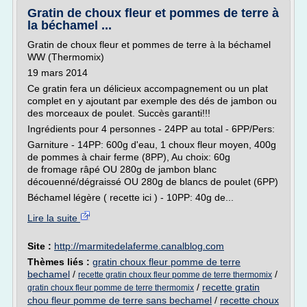
Gratin de choux fleur et pommes de terre à
la béchamel ...
Gratin de choux fleur et pommes de terre à la béchamel
WW (Thermomix)
19 mars 2014
Ce gratin fera un délicieux accompagnement ou un plat
complet en y ajoutant par exemple des dés de jambon ou
des morceaux de poulet. Succès garanti!!!
Ingrédients pour 4 personnes - 24PP au total - 6PP/Pers:
Garniture - 14PP: 600g d'eau, 1 choux fleur moyen, 400g
de pommes à chair ferme (8PP), Au choix: 60g
de fromage râpé OU 280g de jambon blanc
découenné/dégraissé OU 280g de blancs de poulet (6PP)
Béchamel légère ( recette ici ) - 10PP: 40g de...
Lire la suite
Site :
http://marmitedelaferme.canalblog.com
Thèmes liés :
gratin choux fleur pomme de terre
bechamel
/
/
recette gratin choux fleur pomme de terre thermomix
/
recette gratin
gratin choux fleur pomme de terre thermomix
chou fleur pomme de terre sans bechamel
/
recette choux