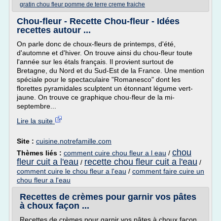
gratin chou fleur pomme de terre creme fraiche
Chou-fleur - Recette Chou-fleur - Idées
recettes autour ...
On parle donc de choux-fleurs de printemps, d'été,
d'automne et d'hiver. On trouve ainsi du chou-fleur toute
l'année sur les étals français. Il provient surtout de
Bretagne, du Nord et du Sud-Est de la France. Une mention
spéciale pour le spectaculaire "Romanesco" dont les
florettes pyramidales sculptent un étonnant légume vert-
jaune. On trouve ce graphique chou-fleur de la mi-
septembre...
Lire la suite
Site :
cuisine.notrefamille.com
chou
Thèmes liés :
comment cuire chou fleur a l eau
/
fleur cuit a l'eau
recette chou fleur cuit a l'eau
/
/
comment cuire le chou fleur a l'eau
/
comment faire cuire un
chou fleur a l'eau
Recettes de crèmes pour garnir vos pâtes
à choux façon ...
Recettes de crèmes pour garnir vos pâtes à choux façon