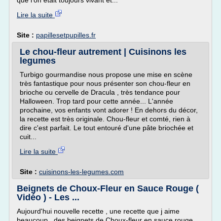
que l'on était toujours vivant et...
Lire la suite
Site :
papillesetpupilles.fr
Le chou-fleur autrement | Cuisinons les
legumes
Turbigo gourmandise nous propose une mise en scène
très fantastique pour nous présenter son chou-fleur en
brioche ou cervelle de Dracula , très tendance pour
Halloween. Trop tard pour cette année... L'année
prochaine, vos enfants vont adorer ! En dehors du décor,
la recette est très originale. Chou-fleur et comté, rien à
dire c'est parfait. Le tout entouré d'une pâte briochée et
cuit...
Lire la suite
Site :
cuisinons-les-legumes.com
Beignets de Choux-Fleur en Sauce Rouge (
Vidéo ) - Les ...
Aujourd'hui nouvelle recette , une recette que j aime
beaucoup , des beignets de Choux-fleur en sauce rouge ,