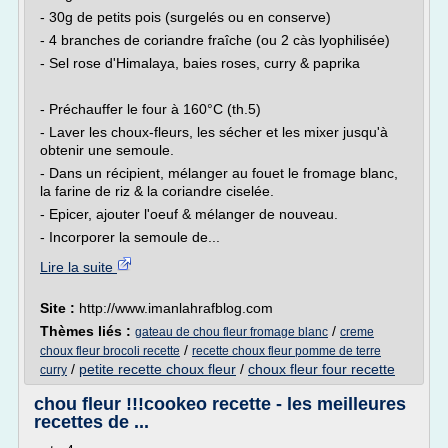
- 30g de petits pois (surgelés ou en conserve)
- 4 branches de coriandre fraîche (ou 2 càs lyophilisée)
- Sel rose d'Himalaya, baies roses, curry & paprika
- Préchauffer le four à 160°C (th.5)
- Laver les choux-fleurs, les sécher et les mixer jusqu'à
obtenir une semoule.
- Dans un récipient, mélanger au fouet le fromage blanc,
la farine de riz & la coriandre ciselée.
- Epicer, ajouter l'oeuf & mélanger de nouveau.
- Incorporer la semoule de...
Lire la suite
Site :
http://www.imanlahrafblog.com
Thèmes liés :
/
gateau de chou fleur fromage blanc
creme
/
choux fleur brocoli recette
recette choux fleur pomme de terre
/
petite recette choux fleur
/
choux fleur four recette
curry
chou fleur !!!cookeo recette - les meilleures
recettes de ...