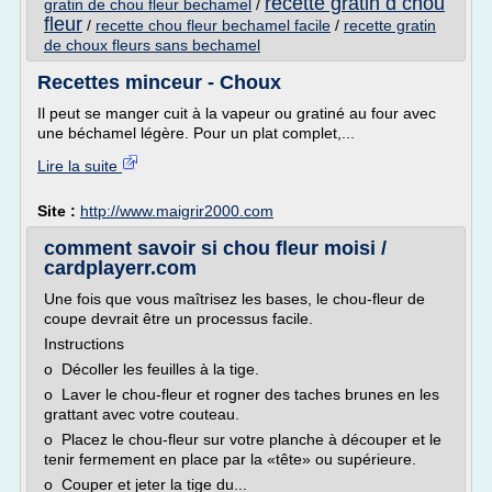
recette gratin d chou
gratin de chou fleur bechamel
/
fleur
/
recette chou fleur bechamel facile
/
recette gratin
de choux fleurs sans bechamel
Recettes minceur - Choux
Il peut se manger cuit à la vapeur ou gratiné au four avec
une béchamel légère. Pour un plat complet,...
Lire la suite
Site :
http://www.maigrir2000.com
comment savoir si chou fleur moisi /
cardplayerr.com
Une fois que vous maîtrisez les bases, le chou-fleur de
coupe devrait être un processus facile.
Instructions
o Décoller les feuilles à la tige.
o Laver le chou-fleur et rogner des taches brunes en les
grattant avec votre couteau.
o Placez le chou-fleur sur votre planche à découper et le
tenir fermement en place par la «tête» ou supérieure.
o Couper et jeter la tige du...