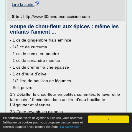
Lire la suite
Site :
http://www.30minutesencuisine.com
Soupe de chou-fleur aux épices : même les
enfants l'aiment ...
- 1 cs de gingembre frais émincé
- 1/2 cc de curcuma
- 1 cc de cumin en poudre
- 1 cc de coriandre moulue
- 1 cs de crème fraîche épaisse
- 1 cs d'huile d'olive
- 1/2 litre de bouillon de légumes
- Sel, poivre
1°/ Détailler le chou-fleur en petites sommités, le laver et le
faire cuire 10 minutes dans un litre d'eau bouillante.
L'égoutter et réserver.
2°/ Faire revenir les oignons,...
En poursuivant votre navigation sur ce site, vous acceptez
X
Lire la suite
l'utilisation de cookies pour vous proposer des contenus et
services adaptés à vos centres d'intérêts.
En savoir plus