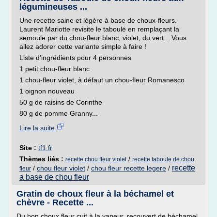
légumineuses ...
Une recette saine et légère à base de choux-fleurs.
Laurent Mariotte revisite le taboulé en remplaçant la
semoule par du chou-fleur blanc, violet, du vert... Vous
allez adorer cette variante simple à faire !
Liste d'ingrédients pour 4 personnes
1 petit chou-fleur blanc
1 chou-fleur violet, à défaut un chou-fleur Romanesco
1 oignon nouveau
50 g de raisins de Corinthe
80 g de pomme Granny...
Lire la suite
Site :
tf1.fr
Thèmes liés :
/
recette chou fleur violet
recette taboule de chou
recette
/
chou fleur violet
/
chou fleur recette legere
/
fleur
a base de chou fleur
Gratin de choux fleur à la béchamel et
chèvre - Recette ...
Du bon choux fleur cuit à la vapeur, recouvert de béchamel