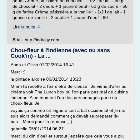
oeufs Crème pâtissière au chocolat : - 1/2 l de lait - 60 g
de chocolat - 2 oeufs + 1 jaune d'oeuf - 60 g de sucre - 60
g de farine Crème pâtissière à la vanille : - 1/2 l de lait - 1
gousse de vanille - 2 oeufs + 1 jaune d'oeuf - 60...
Lire la suite
Site :
http://indulgy.com
Chou-fleur à l'indienne (avec ou sans
Cook'in) - La ...
Anna et Olivia 07/02/2014 16:41
Merci :)
la pintade aixoise 06/01/2014 13:23
Mmm ta recette a l'air d'être délicieuse ! Je viens d'aller au
cinéma voir The Lunch box où l'on parle pas mal de cuisine
indienne. A un moment l'un des personnages parle du
choux fleur. Je
voyais ça comme un légume tout à fait occidental et je me
suis alors demandé comment ça devait se préparer là-
bas... Merci pour ta réponse ;-)
gabrielle 05/01/2014 06:27
merci du clin d'oeil et surtout j'epsère que cela vous a plu