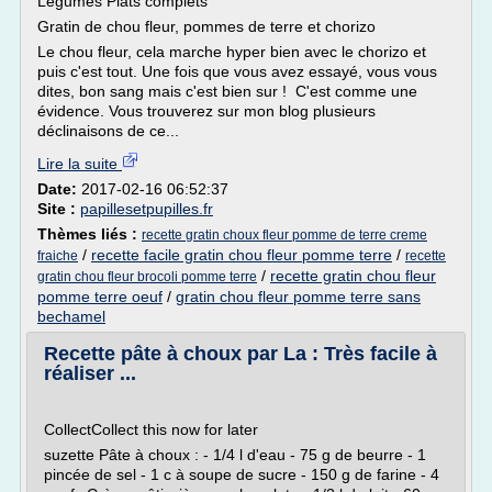
Légumes Plats complets
Gratin de chou fleur, pommes de terre et chorizo
Le chou fleur, cela marche hyper bien avec le chorizo et
puis c'est tout. Une fois que vous avez essayé, vous vous
dites, bon sang mais c'est bien sur ! C'est comme une
évidence. Vous trouverez sur mon blog plusieurs
déclinaisons de ce...
Lire la suite
Date:
2017-02-16 06:52:37
Site :
papillesetpupilles.fr
Thèmes liés :
recette gratin choux fleur pomme de terre creme
/
recette facile gratin chou fleur pomme terre
/
fraiche
recette
/
recette gratin chou fleur
gratin chou fleur brocoli pomme terre
pomme terre oeuf
/
gratin chou fleur pomme terre sans
bechamel
Recette pâte à choux par La : Très facile à
réaliser ...
CollectCollect this now for later
suzette Pâte à choux : - 1/4 l d'eau - 75 g de beurre - 1
pincée de sel - 1 c à soupe de sucre - 150 g de farine - 4