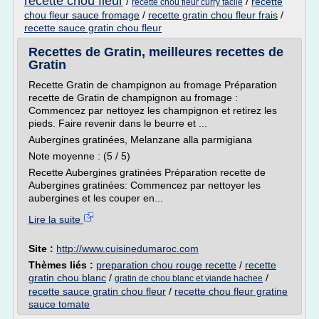
recette chou fleur
/
/
recette
recette chou fleur curry facile
chou fleur sauce fromage
/
recette gratin chou fleur frais
/
recette sauce gratin chou fleur
Recettes de Gratin, meilleures recettes de
Gratin
Recette Gratin de champignon au fromage Préparation
recette de Gratin de champignon au fromage :
Commencez par nettoyez les champignon et retirez les
pieds. Faire revenir dans le beurre et ...
Aubergines gratinées, Melanzane alla parmigiana
Note moyenne : (5 / 5)
Recette Aubergines gratinées Préparation recette de
Aubergines gratinées: Commencez par nettoyer les
aubergines et les couper en...
Lire la suite
Site :
http://www.cuisinedumaroc.com
Thèmes liés :
preparation chou rouge recette
/
recette
gratin chou blanc
/
/
gratin de chou blanc et viande hachee
recette sauce gratin chou fleur
/
recette chou fleur gratine
sauce tomate