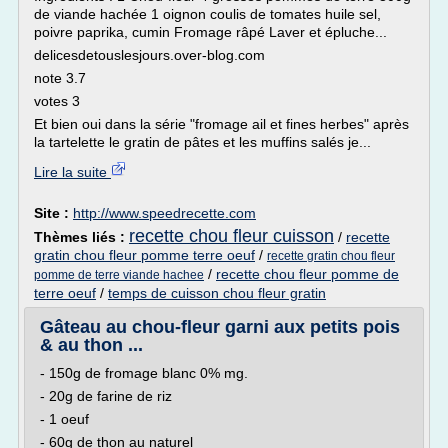
de viande hachée 1 oignon coulis de tomates huile sel,
poivre paprika, cumin Fromage râpé Laver et épluche...
delicesdetouslesjours.over-blog.com
note 3.7
votes 3
Et bien oui dans la série "fromage ail et fines herbes" après
la tartelette le gratin de pâtes et les muffins salés je...
Lire la suite
Site :
http://www.speedrecette.com
recette chou fleur cuisson
Thèmes liés :
/
recette
gratin chou fleur pomme terre oeuf
/
recette gratin chou fleur
/
recette chou fleur pomme de
pomme de terre viande hachee
terre oeuf
/
temps de cuisson chou fleur gratin
Gâteau au chou-fleur garni aux petits pois
& au thon ...
- 150g de fromage blanc 0% mg.
- 20g de farine de riz
- 1 oeuf
- 60g de thon au naturel