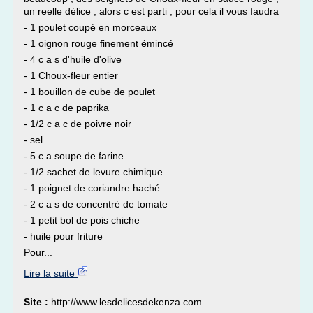
un reelle délice , alors c est parti , pour cela il vous faudra
- 1 poulet coupé en morceaux
- 1 oignon rouge finement émincé
- 4 c a s d'huile d'olive
- 1 Choux-fleur entier
- 1 bouillon de cube de poulet
- 1 c a c de paprika
- 1/2 c a c de poivre noir
- sel
- 5 c a soupe de farine
- 1/2 sachet de levure chimique
- 1 poignet de coriandre haché
- 2 c a s de concentré de tomate
- 1 petit bol de pois chiche
- huile pour friture
Pour...
Lire la suite
Site :
http://www.lesdelicesdekenza.com