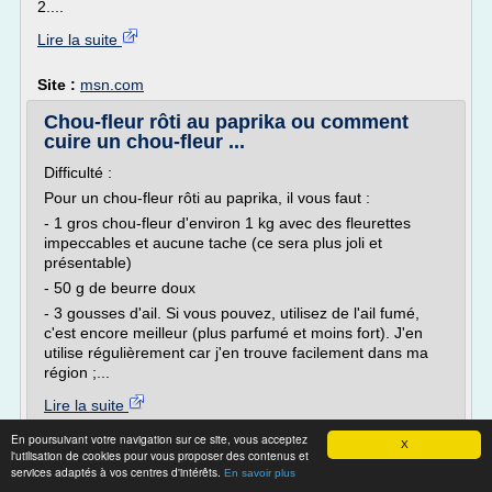
2....
Lire la suite
Site :
msn.com
Chou-fleur rôti au paprika ou comment
cuire un chou-fleur ...
Difficulté :
Pour un chou-fleur rôti au paprika, il vous faut :
- 1 gros chou-fleur d'environ 1 kg avec des fleurettes
impeccables et aucune tache (ce sera plus joli et
présentable)
- 50 g de beurre doux
- 3 gousses d'ail. Si vous pouvez, utilisez de l'ail fumé,
c'est encore meilleur (plus parfumé et moins fort). J'en
utilise régulièrement car j'en trouve facilement dans ma
région ;...
Lire la suite
En poursuivant votre navigation sur ce site, vous acceptez
X
Site :
http://lemiammiamblog.canalblog.com
l'utilisation de cookies pour vous proposer des contenus et
services adaptés à vos centres d'intérêts.
Thèmes liés :
comment cuire le chou fleur
En savoir plus
/
chou fleur froid