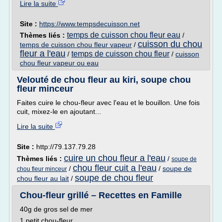
Lire la suite
Site :
https://www.tempsdecuisson.net
temps de cuisson chou fleur eau
Thèmes liés :
/
cuisson du chou
temps de cuisson chou fleur vapeur
/
fleur a l'eau
temps de cuisson chou fleur
/
/
cuisson
chou fleur vapeur ou eau
Velouté de chou fleur au kiri, soupe chou
fleur minceur
Faites cuire le chou-fleur avec l'eau et le bouillon. Une fois
cuit, mixez-le en ajoutant...
Lire la suite
Site :
http://79.137.79.28
cuire un chou fleur a l'eau
Thèmes liés :
/
soupe de
chou fleur cuit a l'eau
/
/
soupe de
chou fleur minceur
soupe de chou fleur
chou fleur au lait
/
Chou-fleur grillé – Recettes en Famille
40g de gros sel de mer
1 petit chou-fleur