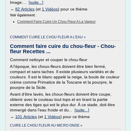
Image:...
[suite...]
→
82 Articles
(et
1 Vidéos
) pour ce thème
Voir également
:
Comment Faire Cuire Un Chou Fleur A La Vapeur
COMMENT CUIRE LE CHOU FLEUR A L'EAU »
Comment faire cuire du chou-fleur - Chou-
fleur Recettes ...
Comment nettoyer et couper le chou-fleur
A l'époque, les choux-fleurs doivent être bien fermé,
compact et sans taches. Il existe plusieurs variétés et de
couleurs. Il est le blanc appelé la neige, la boule de couleur
crème comme Primatice de la Toscane et la pourpre, le
pourpre de la Sicile.
Avant d'être lavés, les choux-fleurs doivent être coupe,
obtenir avec le couteau tout tops et en tirant la partie
externe des tiges qui est le plus dur. À ce stade, doit être
immergé dans l'eau froide et du...
[suite...]
→
101 Articles
(et
1 Vidéos
) pour ce thème
CUIRE LE CHOU FLEUR AU MICRO ONDE »