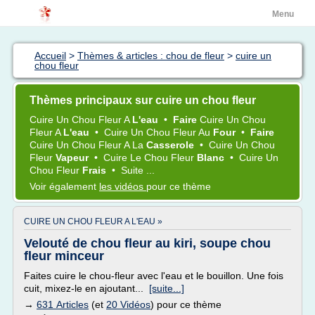
Menu
Accueil
>
Thèmes & articles : chou de fleur
>
cuire un
chou fleur
Thèmes principaux sur cuire un chou fleur
Cuire
Un
Chou Fleur
A
L'eau
•
Faire
Cuire
Un
Chou
Fleur
A
L'eau
•
Cuire
Un
Chou Fleur
Au
Four
•
Faire
Cuire
Un
Chou Fleur
A La
Casserole
•
Cuire
Un
Chou
Fleur
Vapeur
•
Cuire
Le
Chou Fleur
Blanc
•
Cuire
Un
Chou Fleur
Frais
•
Suite ...
Voir également
les vidéos
pour ce thème
CUIRE UN CHOU FLEUR A L'EAU »
Velouté de chou fleur au kiri, soupe chou
fleur minceur
Faites cuire le chou-fleur avec l'eau et le bouillon. Une fois
cuit, mixez-le en ajoutant...
[suite...]
→
631 Articles
(et
20 Vidéos
) pour ce thème