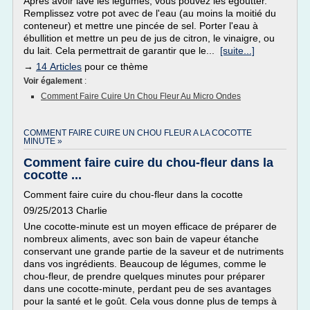
Après avoir lavé les légumes, vous pouvez les égoutter.
Remplissez votre pot avec de l'eau (au moins la moitié du
conteneur) et mettre une pincée de sel. Porter l'eau à
ébullition et mettre un peu de jus de citron, le vinaigre, ou
du lait. Cela permettrait de garantir que le...
[suite...]
→
14 Articles
pour ce thème
Voir également
:
Comment Faire Cuire Un Chou Fleur Au Micro Ondes
COMMENT FAIRE CUIRE UN CHOU FLEUR A LA COCOTTE
MINUTE »
Comment faire cuire du chou-fleur dans la
cocotte ...
Comment faire cuire du chou-fleur dans la cocotte
09/25/2013 Charlie
Une cocotte-minute est un moyen efficace de préparer de
nombreux aliments, avec son bain de vapeur étanche
conservant une grande partie de la saveur et de nutriments
dans vos ingrédients. Beaucoup de légumes, comme le
chou-fleur, de prendre quelques minutes pour préparer
dans une cocotte-minute, perdant peu de ses avantages
pour la santé et le goût. Cela vous donne plus de temps à