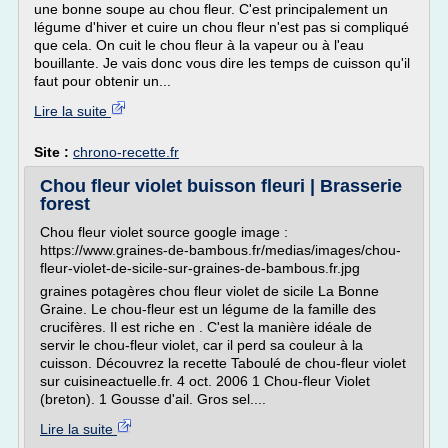
une bonne soupe au chou fleur. C'est principalement un
légume d'hiver et cuire un chou fleur n'est pas si compliqué
que cela. On cuit le chou fleur à la vapeur ou à l'eau
bouillante. Je vais donc vous dire les temps de cuisson qu'il
faut pour obtenir un...
Lire la suite
Site :
chrono-recette.fr
Chou fleur violet buisson fleuri | Brasserie
forest
Chou fleur violet source google image :
https://www.graines-de-bambous.fr/medias/images/chou-
fleur-violet-de-sicile-sur-graines-de-bambous.fr.jpg
graines potagères chou fleur violet de sicile La Bonne
Graine. Le chou-fleur est un légume de la famille des
crucifères. Il est riche en . C'est la manière idéale de
servir le chou-fleur violet, car il perd sa couleur à la
cuisson. Découvrez la recette Taboulé de chou-fleur violet
sur cuisineactuelle.fr. 4 oct. 2006 1 Chou-fleur Violet
(breton). 1 Gousse d'ail. Gros sel....
Lire la suite