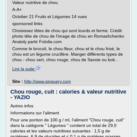
Valeur nutritive de chou
A-A+
October 21 Fruits et Légumes 14 vues
sponsored links
Choisissez têtes de chou qui sont lourds et ferme. Crédit
photo tête de chou de l'image de chou en Romashchenko
Anatoly partir Fotolia.com
Comme le brocoli, le chou-fleur, chou et le chou frisé, le
chou est un légume crucifère. Manger différents types de
chou - chou vert, chou rouge, chou de Savoie ou bok...
Lire la suite
Site :
http://www.sinquery.com
Chou rouge, cuit : calories & valeur nutritive
- YAZIO
Autres infos
Informations sur l'aliment
Pour une portion de 100 g / ml, l'aliment "Chou rouge, cuit"
dans la catégorie " Légumes " contient un total de 29,0
calories et les valeurs nutritives suivantes : 1,5 g de
protéines, 6,9 de glucides et < 0,1 g de matières grasses.