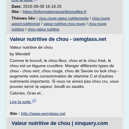
Date:
2016-08-08 16:16:25
Site :
https://informationsnutritionnelles.fr
Thèmes liés :
/
chou rouge valeur nutritionnelle
chou rouge
/
/
apport nutritionnel
valeur nutritive chou rouge
chou rouge
/
nutrition
chou valeur nutritive
Valeur nutritive de chou - oemglass.net
Valeur nutritive de chou
by Wendell
Comme le brocoli, le chou-fleur, chou et le chou frisé, le
chou est un légume crucifère. Manger différents types de
chou - chou vert, chou rouge, chou de Savoie ou bok choy -
augmente votre consommation de vitamine C et d'autres
nutriments importants. Si vous ne aimez pas chou cru, vous
pouvez servir la vapeur, bouilli ou sautés.
Calories, Gras et...
Lire la suite
Site :
http://www.oemglass.net
Valeur nutritive de chou | sinquery.com