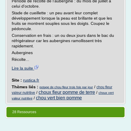
Période de récolte de l'aubergine : du mois de juillet à
celui d'octobre.
Stade de cueillette : un peu avant leur complet
développement lorsque la peau est brillante et que les
fruits se montrent souples sous les doigts. Coupez le
pédoncule.
Conservation en frais : un ou deux jours dans le bac du
réfrigérateur car les aubergines ramollissent très
rapidement.
Aubergines
Récolte...
Lire la suite
Site :
rustica.fr
Thèmes liés :
/
chou fleur
potage de chou fleur trois fois par jour
choux fleur pomme de terre
/
/
valeur nutritive
choux vert
chou vert bien pomme
/
valeur nutritive
28 Ressources