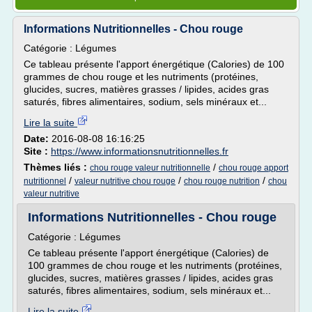
Informations Nutritionnelles - Chou rouge
Catégorie : Légumes
Ce tableau présente l'apport énergétique (Calories) de 100
grammes de chou rouge et les nutriments (protéines,
glucides, sucres, matières grasses / lipides, acides gras
saturés, fibres alimentaires, sodium, sels minéraux et...
Lire la suite
Date:
2016-08-08 16:16:25
Site :
https://www.informationsnutritionnelles.fr
Thèmes liés :
/
chou rouge valeur nutritionnelle
chou rouge apport
/
/
/
nutritionnel
valeur nutritive chou rouge
chou rouge nutrition
chou
valeur nutritive
Informations Nutritionnelles - Chou rouge
Catégorie : Légumes
Ce tableau présente l'apport énergétique (Calories) de
100 grammes de chou rouge et les nutriments (protéines,
glucides, sucres, matières grasses / lipides, acides gras
saturés, fibres alimentaires, sodium, sels minéraux et...
Lire la suite