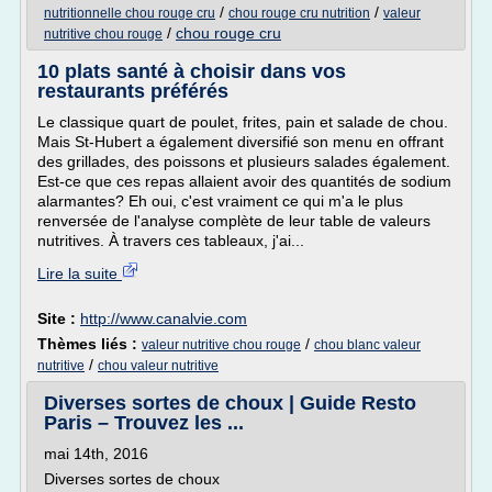
/
/
nutritionnelle chou rouge cru
chou rouge cru nutrition
valeur
/
chou rouge cru
nutritive chou rouge
10 plats santé à choisir dans vos
restaurants préférés
Le classique quart de poulet, frites, pain et salade de chou.
Mais St-Hubert a également diversifié son menu en offrant
des grillades, des poissons et plusieurs salades également.
Est-ce que ces repas allaient avoir des quantités de sodium
alarmantes? Eh oui, c'est vraiment ce qui m'a le plus
renversée de l'analyse complète de leur table de valeurs
nutritives. À travers ces tableaux, j'ai...
Lire la suite
Site :
http://www.canalvie.com
Thèmes liés :
/
valeur nutritive chou rouge
chou blanc valeur
/
nutritive
chou valeur nutritive
Diverses sortes de choux | Guide Resto
Paris – Trouvez les ...
mai 14th, 2016
Diverses sortes de choux