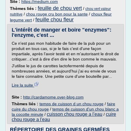
Site :
https://medium.com
feuille de chou vert
Thèmes liés :
/
chou vert valeur
/
chou rouge cru bon pour la sante
/
choux fleur
nutritive
feuille chou fleur
legume vert
/
L'intérêt de manger et boire "enzymes":
l'enzyme, c'est ...
Ce n'est pas mon habitude de faire de la pub pour un
produit en tous cas, si je le fais c'est d'une façon
impartiale, après l'avoir testé et en m'autorisant le droit de
critiquer...c'est à dire d'en dire le bon comme le mauvais.
J'utilise le jus de carottes lactofermenté depuis de
nombreuses années, et aujourd'hui j'ai eu envie de vous
le faire connaitre. Une petite cure d'une bouteille par...
Lire la suite
Site :
http://cardamome.over-blog.com
Thèmes liés :
temps de cuisson d un chou rouge
/
faire
cuire du chou rouge
/
temps de cuisson d'un chou blanc a
cuisson chou rouge a l'eau
cuire
la cocotte minute
/
/
chou rouge a l'eau
RÉPERTOIRE DES GRAINES GERMÉES