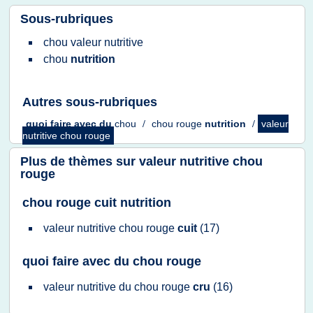
Sous-rubriques
chou valeur nutritive
chou
nutrition
Autres sous-rubriques
quoi faire
avec du
chou
/
chou rouge
nutrition
/
valeur
nutritive chou rouge
Plus de thèmes sur
valeur nutritive chou
rouge
chou rouge cuit nutrition
valeur nutritive chou rouge
cuit
(17)
quoi faire avec du chou rouge
valeur nutritive
du
chou rouge
cru
(16)