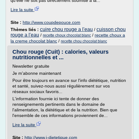
qu'elle ne soit pas directement soumise à la...
Lire la suite
Site :
http://www.coupdepouce.com
cuire chou rouge a l'eau
cuisson chou
Thèmes liés :
/
rouge a l'eau
/
/
recette choux a
recette choux chocolat blanc
la creme chocolat blanc
/
recette chou chocolat blanc
Chou rouge (Cuit) : calories, valeurs
nutritionnelles et ...
Newsletter gratuite
Je m'abonne maintenant
Pour être toujours en avance sur l'info diététique, nutrition
et santé, suivez-nous aussi régulièrement sur vos
réseaux sociaux favoris...
L'information fournie ici tente de donner des
renseignements pertinents dans le domaine de
l'alimentation, la diététique et de la nutrition. Bien que
l'ensemble de ces informations proviennent de...
Lire la suite
Site :
http://www.i-dietetique.com