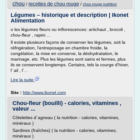
chou
recettes de chou rouge
/
/
chou rouge nutrition
Légumes – historique et description | Ikonet
Alimentation
o les légumes fleurs ou inflorescences: artichaut , brocoli ,
chou-fleur , rapini ...
Il existe plusieurs façons de conserver les légumes, soit la
réfrigération, l'entreposage en chambre froide, la
congélation, la mise en conserve, la déshydratation, le
marinage, etc. Plus les légumes sont sains et fermes, plus
ils se conservent longtemps. Certains, tels la courge d'hiver,
l' ail , l'...
Lire la suite
Site :
http://www.ikonet.com
Chou-fleur (bouilli) - calories, vitamines ,
valeur ...
Côtelettes d`agneau ( la nutrition - calories, vitamines,
minéraux )
Sardines (fraîches) ( la nutrition - calories, vitamines,
minéraux )