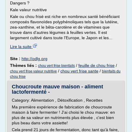
Dangers ?
Kale valeur nutritive
Kale ou chou frisé est riche en nombreux santé bénéficiant
composés flavonoïdes polyphénoliques tels que la lutéine,
zea-xanthine, et le bêta-carotène et de vitamines que
trouve dans d'autres légumes à feuilles vertes. Il est
largement cultivé dans toute l'Europe, le Japon et les...
Lire la suite
Site :
http://odlg.org
Thèmes liés :
/
feuille de chou frise
/
chou vert frise bienfaits
/
chou vert frise sante
/
chou vert frise valeur nutritive
bienfaits du
chou frise
Choucroute mauve maison - aliment
lactofermenté -
Category: Alimentation , Détoxification , Recettes
Ma première expérience de fabrication de choucroute
maison à faire fermenter ! J'ai choisi le chou mauve: en
plus de sa valeur en nutriments plus élevée , c'est bien
plus beau dans votre assiette!
Cela prend 21 jours de fermentation, donc tant qu'à faire,