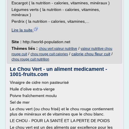
Escargot ( la nutrition - calories, vitamines, minéraux )
Légumes verts ( la nutrition - calories, vitamines,
minéraux )
Perdrix ( la nutrition - calories, vitamines,...
Lire la suite
Site :
http://world-population.net
Thèmes liés :
/
chou vert valeur nutritive
valeur nutritive chou
/
/
calorie chou fleur cuit
/
rouge cuit
chou rouge cuit calories
chou rouge cuit nutrition
Le Chou Vert - un aliment medicament -
1001-fruits.com
Vinaigre de cidre non pasteurisé
Huile d'olive extra-vierge
Poivre fraîchement moulu
Sel de mer
Le chou vert (ou chou frisé) et le chou rouge contiennent
plus de minéraux et de vitamines que le chou blanc.
LE CHOU - POUR LA SANTÉ ET LA PERTE DE POIDS
Le chou vert est un des aliments par excellence pour les