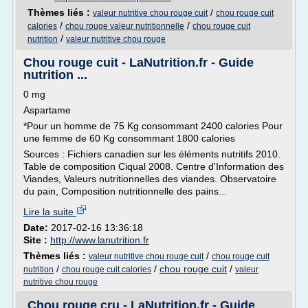
Thèmes liés :
/
valeur nutritive chou rouge cuit
chou rouge cuit
/
/
calories
chou rouge valeur nutritionnelle
chou rouge cuit
/
nutrition
valeur nutritive chou rouge
Chou rouge cuit - LaNutrition.fr - Guide
nutrition ...
0 mg
Aspartame
*Pour un homme de 75 Kg consommant 2400 calories Pour
une femme de 60 Kg consommant 1800 calories
Sources : Fichiers canadien sur les éléments nutritifs 2010.
Table de composition Ciqual 2008. Centre d'Information des
Viandes, Valeurs nutritionnelles des viandes. Observatoire
du pain, Composition nutritionnelle des pains...
Lire la suite
Date:
2017-02-16 13:36:18
Site :
http://www.lanutrition.fr
Thèmes liés :
/
valeur nutritive chou rouge cuit
chou rouge cuit
/
/
chou rouge cuit
/
nutrition
chou rouge cuit calories
valeur
nutritive chou rouge
Chou rouge cru - LaNutrition.fr - Guide