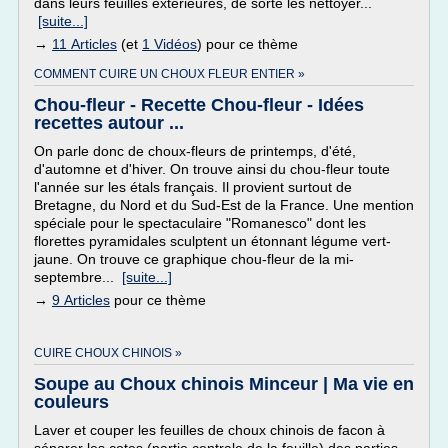
dans leurs feuilles extérieures, de sorte les nettoyer...
[suite...]
→
11 Articles
(et
1 Vidéos
) pour ce thème
COMMENT CUIRE UN CHOUX FLEUR ENTIER »
Chou-fleur - Recette Chou-fleur - Idées
recettes autour ...
On parle donc de choux-fleurs de printemps, d'été,
d'automne et d'hiver. On trouve ainsi du chou-fleur toute
l'année sur les étals français. Il provient surtout de
Bretagne, du Nord et du Sud-Est de la France. Une mention
spéciale pour le spectaculaire "Romanesco" dont les
florettes pyramidales sculptent un étonnant légume vert-
jaune. On trouve ce graphique chou-fleur de la mi-
septembre...
[suite...]
→
9 Articles
pour ce thème
CUIRE CHOUX CHINOIS »
Soupe au Choux chinois Minceur | Ma vie en
couleurs
Laver et couper les feuilles de choux chinois de facon à