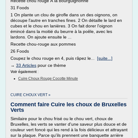
Recette chou rouge À la bourguignonne
31 Foods
1 On plante un clou de girofle dans un des oignons, on
découpe l'autre en tranches fines. 2 On détaille le lard en
cubes et le chou en lanières. 3 On fait dorer l'oignon
émincé dans la moitié du beurre à la poêle, avec les
lardons. On ajoute ensuite le ...
Recette chou-rouge aux pommes
26 Foods
Coupez le chou rouge en 4, puis râpez le...
[suite...]
→
33 Articles
pour ce thème
Voir également
:
Cuire Choux Rouge Cocotte Minute
CUIRE CHOUX VERT »
Comment faire Cuire les choux de Bruxelles
Verts
Similaire pour le chou frisé ou le chou vert, choux de
Bruxelles, les verts se vanter d'une saveur plus douce et de
couleur vert foncé qui les rend à la fois délicieux et attrayant
sur la plaque. Parce qu'ils prennent une banquette arrière