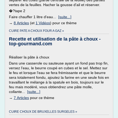
séparer les cotes (partie centrale de la feuille) des parties
vertes de la feuilles. Hacher la gousse d'ail et réserver.
�?tape 2
Faire chauffer 1 litre d'eau...
[suite...]
→
8 Articles
(et
1 Vidéos
) pour ce thème
CUIRE PATE A CHOUX FOUR A GAZ »
Recette et utilisation de la pâte à choux -
top-gourmand.com
Réaliser la pâte à choux
Dans une casserole ou sauteuse ayant un fond pas trop fin,
versez l'eau, le beurre coupé en cubes et le sel. Mettez sur
le feu et lorsque l'eau se fera frémissante et que le beurre
sera totalement fondu, ajoutez la farine en une seule fois en
travaillant le mélange à la spatule en bois, toujours sur le
feu mais modéré, vous obtiendrez une pâte molle,
collante...
[suite...]
→
7 Articles
pour ce thème
CUIRE CHOUX DE BRUXELLES SURGELES »