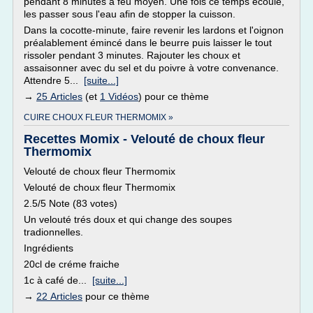
pendant 8 minutes à feu moyen. Une fois ce temps écoulé,
les passer sous l'eau afin de stopper la cuisson.
Dans la cocotte-minute, faire revenir les lardons et l'oignon
préalablement émincé dans le beurre puis laisser le tout
rissoler pendant 3 minutes. Rajouter les choux et
assaisonner avec du sel et du poivre à votre convenance.
Attendre 5...
[suite...]
→
25 Articles
(et
1 Vidéos
) pour ce thème
CUIRE CHOUX FLEUR THERMOMIX »
Recettes Momix - Velouté de choux fleur
Thermomix
Velouté de choux fleur Thermomix
Velouté de choux fleur Thermomix
2.5/5 Note (83 votes)
Un velouté trés doux et qui change des soupes
tradionnelles.
Ingrédients
20cl de créme fraiche
1c à café de...
[suite...]
→
22 Articles
pour ce thème