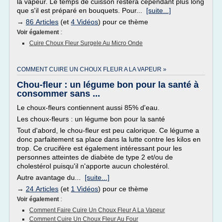
la vapeur. Le temps de cuisson restera cependant plus long
que s'il est préparé en bouquets. Pour...
[suite...]
→
86 Articles
(et
4 Vidéos
) pour ce thème
Voir également
:
Cuire Choux Fleur Surgele Au Micro Onde
COMMENT CUIRE UN CHOUX FLEUR A LA VAPEUR »
Chou-fleur : un légume bon pour la santé à
consommer sans ...
Le choux-fleurs contiennent aussi 85% d'eau.
Les choux-fleurs : un légume bon pour la santé
Tout d'abord, le chou-fleur est peu calorique. Ce légume a
donc parfaitement sa place dans la lutte contre les kilos en
trop. Ce crucifère est également intéressant pour les
personnes atteintes de diabète de type 2 et/ou de
cholestérol puisqu'il n'apporte aucun cholestérol.
Autre avantage du...
[suite...]
→
24 Articles
(et
1 Vidéos
) pour ce thème
Voir également
:
Comment Faire Cuire Un Choux Fleur A La Vapeur
Comment Cuire Un Choux Fleur Au Four