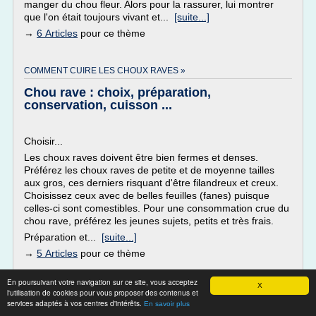
manger du chou fleur. Alors pour la rassurer, lui montrer
que l'on était toujours vivant et...
[suite...]
→
6 Articles
pour ce thème
COMMENT CUIRE LES CHOUX RAVES »
Chou rave : choix, préparation,
conservation, cuisson ...
Choisir...
Les choux raves doivent être bien fermes et denses.
Préférez les choux raves de petite et de moyenne tailles
aux gros, ces derniers risquant d'être filandreux et creux.
Choisissez ceux avec de belles feuilles (fanes) puisque
celles-ci sont comestibles. Pour une consommation crue du
chou rave, préférez les jeunes sujets, petits et très frais.
Préparation et...
[suite...]
→
5 Articles
pour ce thème
COMMENT CUIRE LES CHOUX FARCIS »
En poursuivant votre navigation sur ce site, vous acceptez
X
l'utilisation de cookies pour vous proposer des contenus et
Comment cuisiner un chou farci tout prêt ? |
services adaptés à vos centres d'intérêts.
En savoir plus
Côté Recette