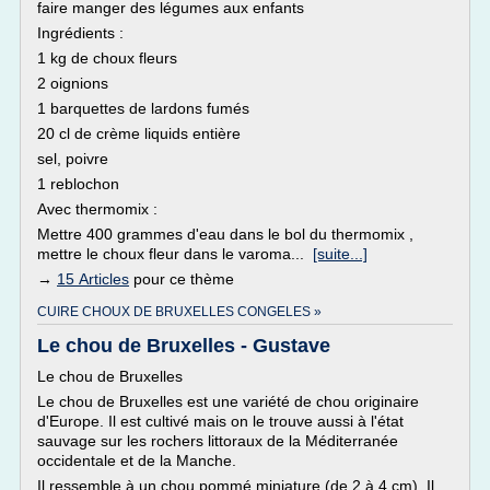
faire manger des légumes aux enfants
Ingrédients :
1 kg de choux fleurs
2 oignions
1 barquettes de lardons fumés
20 cl de crème liquids entière
sel, poivre
1 reblochon
Avec thermomix :
Mettre 400 grammes d'eau dans le bol du thermomix ,
mettre le choux fleur dans le varoma...
[suite...]
→
15 Articles
pour ce thème
CUIRE CHOUX DE BRUXELLES CONGELES »
Le chou de Bruxelles - Gustave
Le chou de Bruxelles
Le chou de Bruxelles est une variété de chou originaire
d'Europe. Il est cultivé mais on le trouve aussi à l'état
sauvage sur les rochers littoraux de la Méditerranée
occidentale et de la Manche.
Il ressemble à un chou pommé miniature (de 2 à 4 cm). Il