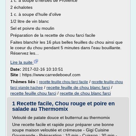
1 c. à soupe d'herbes de Provence
2 échalotes
1 c. à soupe d'huile d'olive
1/2 litre de vin blanc
Sel et poivre du moulin
Préparation de la recette de chou farci facile
Faites blanchir les 16 plus belles feuilles du chou ainsi que
le coeur du chou pendant 5 minutes dans l'eau bouillante.
Réservez les...
Lire la suite
Date:
2017-02-16 10:10:51
Site :
https://www.carredeboeuf.com
Thèmes liés :
/
recette feuille chou farci facile
recette feuille chou
/
recette feuille de chou blanc farci
/
farci viande hachee
recette feuille chou farci
/
recette de chou blanc farci
1 Recette facile, Chou rouge et poire en
salade au Thermomix
Velouté de patate douce et butternut au thermomix
Une recette facile et rapide pour préparer une bonne
soupe maison veloutée et crémeuse - Gigi Cuisine
Gourmande - Préparation : 10 min - Cuisson : 30 min -