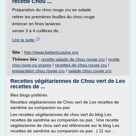
recette Chou ...
Préparation du chou rouge cru en salade
retirer les premières feuilles du chou rouge
émincer en fines lanières
verser 3 à 4 cuillères de...
Lire la suite
Site :
http://www.bebertcuisine.org
Thèmes liés :
recette salade de chou rouge cru
/
recette
/
recettes de chou rouge cru
/
chou rouge cru vinaigre
preparation chou rouge cru
/
salade chou rouge cru
Recettes végétariennes de Chou vert de Les
recettes de ...
Mes blogs préférés
Recettes végétariennes de Chou vert de Les recettes de
sandrine au companion ou pas
Les recettes végétariennes de chou vert du blog Les
recettes de sandrine au companion ou pas : Une recette
végétarienne de chou vert est référencée sur le blog Les
recettes de sandrine au companion ou pas . ( 11 sur...