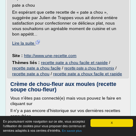
pate a chou
En espérant que cette recette de « pate a chou »,
suggérée par Julien de Trappes vous ait donné entière
satisfaction pour confectionner ce délicieux plat, nous
vous souhaitons un agréable moment de cuisine et un
bon appétit...
Lire la suite
Site :
http://www.une-recette.com
Thèmes liés :
recette pate a chou facile et rapide
/
recette pate a chou facile
/
/
recette pate a chou thermomix
recette pate a chou
/
recette pate a choux facile et rapide
Crème de chou-fleur aux moules (recette
soupe chou-fleur)
Vous n'êtes pas connecté(e) mais vous pouvez le faire en
cliquant sur
Il n'y a pas encore d'historique sur vos dernières recettes
consultées.
En poursuivant votre navigation sur ce site, vous acceptez
Crème de chou-fleur aux moules
X
l'utilisation de cookies pour vous proposer des contenus et
Ajouter la recette à mes favorites
services adaptés à vos centres d'intérêts.
En savoir plus