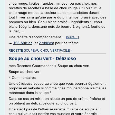
chou rouge. faciles, rapides, minceur ou pas cher, nos
recettes de recettes à base de chou rouge.Cru ou cuit, le
chou rouge met de la couleur dans nos assiettes durant
tout l'hiver ainsi qu'une partie du printemps. braisé avec des
pommes ou bien. Chou blanc braisé - ingrédients :1 chou
blanc,100g lardons,une noix de beurre,1 oignon,1 feuille de
laurier,....
Une recette d'accompagnement...
[suite...]
→
103 Articles
(et
2 Vidéos
) pour ce thème
RECETTE SOUPE AU CHOU VERT FACILE »
Soupe au chou vert - Délizioso
mes Recettes Gourmandes » Soupe au chou vert
Soupe au chou vert
4 Commentaires
Une délicieuse soupe au chou que vous pourrez également
proposé en velouté si comme chez moi personne n'aime les
morceaux dans la soupe !
Dans ce cas on mixe, on ajoute un peu de crème fraîche et
on obtient un délicat velouté au chou vert.
Il ne s'agit pas de l'affreuse recette miracle de soupe au
chou qui vous fait perdre vos muscles et votre énergie...