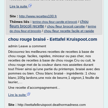
Lire la suite
Site :
http://www.recettes100.fr
chou
Thèmes liés :
/
terrine chou fleur carotte et brocoli
fleurs brocoli recette
/
chou fleur brocoli carotte
/
terrine
/
chou fleur recette facile et rapide
de chou fleur et brocolis
chou rouge braisé - Eettafel Kruispoot.com
admin Leave a comment
Découvrez les meilleures recettes de recettes à base de
chou rouge. faciles, rapides, minceur ou pas cher, nos
recettes de recettes à base de chou rouge.Cru ou cuit, le
chou rouge met de la couleur dans nos assiettes durant
tout l'hiver ainsi qu'une partie du printemps. braisé avec des
pommes ou bien. Chou blanc braisé - ingrédients :1 chou
blanc,100g lardons,une noix de beurre,1 oignon,1 feuille de
laurier,....
Une recette d'accompagnement...
Lire la suite
Site :
http://eettafelkruispoot.deathormadness.com