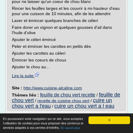
pour ne laisser qu'un coeur de chou blanc
Rincer les feuilles larges et les couvrir à mi-hauteur d'eau
pour une cuisson de 10 minutes, afin de les attendrir
Laver et émincer quelques branches de céleri
Faire dorer un oignon et quelques gousses d'ail dans
l'huile d'olive
Ajouter le céleri émincé
Peler et émincer les carottes en petits dés
Ajouter les carottes au céleri
Émincer les coeurs de choux
Ajouter le chou au...
Lire la suite
Site :
http://www.cuisine-alcaline.com
feuille de
feuille de chou vert recette
Thèmes liés :
/
chou vert
cuire un
/
recette de cuisine chou vert
/
chou vert a l'eau
cuire un chou vert a l eau
/
Choux de Bruxelles : les recettes - rustica.fr
En poursuivant votre navigation sur ce site, vous acceptez
X
l'utilisation de cookies pour vous proposer des contenus et
Set de cuisine : tablier + gant + manique - 14EUR63
services adaptés à vos centres d'intérêts.
En savoir plus
Appelés autrefois "chou aux milles têtes", le chou de