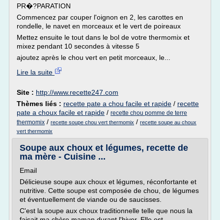
PR�?PARATION
Commencez par couper l'oignon en 2, les carottes en
rondelle, le navet en morceaux et le vert de poireaux
Mettez ensuite le tout dans le bol de votre thermomix et
mixez pendant 10 secondes à vitesse 5
ajoutez après le chou vert en petit morceaux, le...
Lire la suite
Site :
http://www.recette247.com
Thèmes liés :
recette pate a chou facile et rapide
/
recette
pate a choux facile et rapide
/
recette chou pomme de terre
/
/
thermomix
recette soupe chou vert thermomix
recette soupe au choux
vert thermomix
Soupe aux choux et légumes, recette de
ma mère - Cuisine ...
Email
Délicieuse soupe aux choux et légumes, réconfortante et
nutritive. Cette soupe est composée de chou, de légumes
et éventuellement de viande ou de saucisses.
C'est la soupe aux choux traditionnelle telle que nous la
faisait ma chère maman durant l'hiver. Elle est