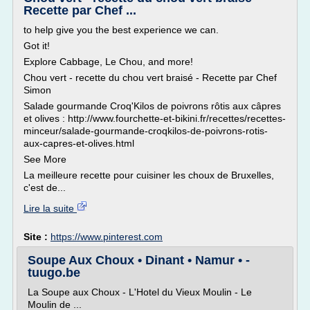
Recette par Chef ...
to help give you the best experience we can.
Got it!
Explore Cabbage, Le Chou, and more!
Chou vert - recette du chou vert braisé - Recette par Chef
Simon
Salade gourmande Croq'Kilos de poivrons rôtis aux câpres
et olives : http://www.fourchette-et-bikini.fr/recettes/recettes-
minceur/salade-gourmande-croqkilos-de-poivrons-rotis-
aux-capres-et-olives.html
See More
La meilleure recette pour cuisiner les choux de Bruxelles,
c'est de...
Lire la suite
Site :
https://www.pinterest.com
Soupe Aux Choux • Dinant • Namur • -
tuugo.be
La Soupe aux Choux - L'Hotel du Vieux Moulin - Le
Moulin de ...