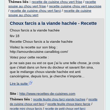
Thèmes liés :
recette de cuisine chou vert frise
/
recette
soupe au chou vert frise
/
recette cuisine chou vert saucisse
/
recette de cuisine chou vert farci
/
recette de cuisine
soupe au chou vert
Choux farcis a la viande hachée - Recette
Choux farcis a la viande hachée
fév 18
Recette Choux farcis a la viande hachée
Visitez la recette sur son blog :
http://amourdecuisine.canalblog.com/
Votez pour cette recette :
je ne sais pas ou est ce que j'ai lu une telle chose, je crois
que c'était dans un livre du docteur et savant Ibn sina,
que le mélange choux-viande hachée est anti
cancérigène, depuis lors, je cherche n'importe...
Lire la suite
Site :
http://www.recettes-de-cuisines.com
Thèmes liés :
/
recette feuille chou farci viande hachee
recette
/
/
de cuisine choux vert farci
recette feuille choux blanc farcie
/
recette mini choux farcis
recette de petit choux vert farci