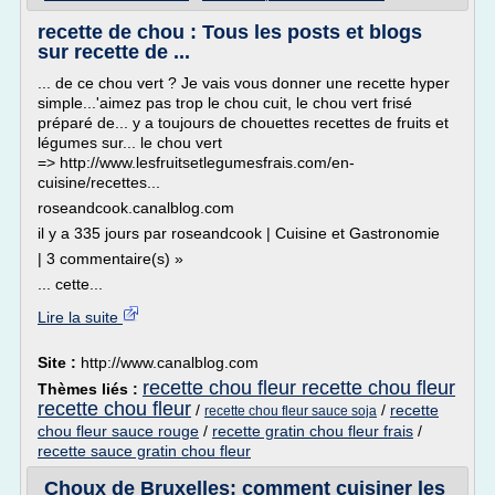
recette de chou : Tous les posts et blogs
sur recette de ...
... de ce chou vert ? Je vais vous donner une recette hyper
simple...'aimez pas trop le chou cuit, le chou vert frisé
préparé de... y a toujours de chouettes recettes de fruits et
légumes sur... le chou vert
=> http://www.lesfruitsetlegumesfrais.com/en-
cuisine/recettes...
roseandcook.canalblog.com
il y a 335 jours par roseandcook | Cuisine et Gastronomie
| 3 commentaire(s) »
... cette...
Lire la suite
Site :
http://www.canalblog.com
recette chou fleur recette chou fleur
Thèmes liés :
recette chou fleur
/
/
recette
recette chou fleur sauce soja
chou fleur sauce rouge
/
recette gratin chou fleur frais
/
recette sauce gratin chou fleur
Choux de Bruxelles: comment cuisiner les