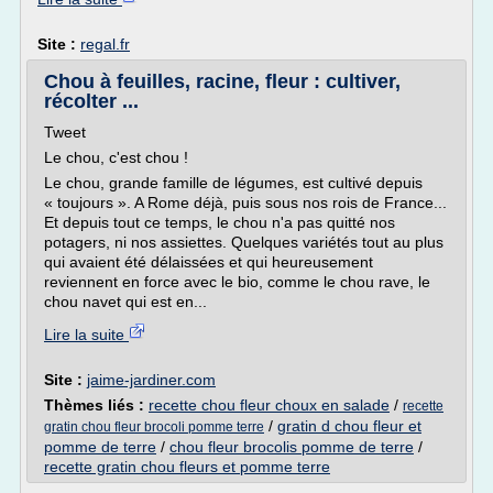
Site :
regal.fr
Chou à feuilles, racine, fleur : cultiver,
récolter ...
Tweet
Le chou, c'est chou !
Le chou, grande famille de légumes, est cultivé depuis
« toujours ». A Rome déjà, puis sous nos rois de France...
Et depuis tout ce temps, le chou n'a pas quitté nos
potagers, ni nos assiettes. Quelques variétés tout au plus
qui avaient été délaissées et qui heureusement
reviennent en force avec le bio, comme le chou rave, le
chou navet qui est en...
Lire la suite
Site :
jaime-jardiner.com
Thèmes liés :
recette chou fleur choux en salade
/
recette
/
gratin d chou fleur et
gratin chou fleur brocoli pomme terre
pomme de terre
/
chou fleur brocolis pomme de terre
/
recette gratin chou fleurs et pomme terre