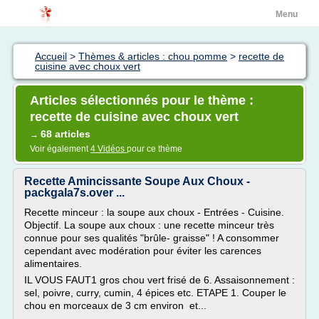
Menu
Accueil
>
Thèmes & articles : chou pomme
>
recette de
cuisine avec choux vert
Articles sélectionnés pour le thème :
recette de cuisine avec choux vert
68 articles
→
Voir également
4 Vidéos
pour ce thème
Recette Amincissante Soupe Aux Choux -
packgala7s.over ...
Recette minceur : la soupe aux choux - Entrées - Cuisine.
Objectif. La soupe aux choux : une recette minceur très
connue pour ses qualités "brûle- graisse" ! A consommer
cependant avec modération pour éviter les carences
alimentaires.
IL VOUS FAUT1 gros chou vert frisé de 6. Assaisonnement :
sel, poivre, curry, cumin, 4 épices etc. ETAPE 1. Couper le
chou en morceaux de 3 cm environ et...