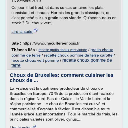
16 octobre 2013
Ce jour il fait froid, et dans ce cas on aime les plats
consistant et chauds. Hormis les grands classiques, on
c'est penché sur un gratin sans viande. Qu'avons-nous en
stock ? Du choux vert,...
Lire la suite
Site :
https://www.unecuillereenbois.fr
Thèmes liés :
/
gratin choux
recette gratin choux vert viande
pomme de terre
/
recette choux pomme de terre carotte
/
recette choux pomme de
recette choux vert pomme
/
terre
Choux de Bruxelles: comment cuisiner les
choux de ...
La France est le quatrième producteur de choux de
Bruxelles en Europe, 70 % de la production étant réalisée
dans la région Nord-Pas-de-Calais , le Val de Loire et la
région parisienne. Le chou de Bruxelles est cultivé et
commercialisé d'octobre à février. Il est disponible toute
l'année grâce aux importations. Pour le marché du frais, les
principales variétés sont oliver, cyrius,...
Lire la suite