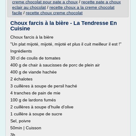
creme chocolat pour pate a choux
/
recette pate a choux
eclair au chocolat
/
recette choux a la creme chocolat
facile
/
recette choux creme chocolat
Choux farcis à la bière - La Tendresse En
Cuisine
Choux farcis à la bière
"Un plat mijoté, mijoté, mijoté et plus il cuit meilleur il est !"
Ingrédients
30 cl de coulis de tomates
400 g de chair à saucisses de porc de plein air
400 g de viande hachée
2 échalotes
3 cuillères à soupe de persil haché
4 tranches de pain de mie
100 g de lardons fumés
2 cuillères à soupe d'huile d'olive
1 cuillère à soupe de sucre
Sel, poivre
50min | Cuisson
3h