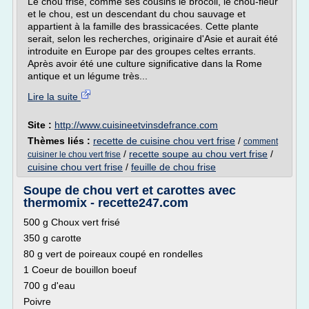
Le chou frisé, comme ses cousins le brocoli, le chou-fleur
et le chou, est un descendant du chou sauvage et
appartient à la famille des brassicacées. Cette plante
serait, selon les recherches, originaire d'Asie et aurait été
introduite en Europe par des groupes celtes errants.
Après avoir été une culture significative dans la Rome
antique et un légume très...
Lire la suite
Site :
http://www.cuisineetvinsdefrance.com
Thèmes liés :
recette de cuisine chou vert frise
/
comment
/
recette soupe au chou vert frise
/
cuisiner le chou vert frise
cuisine chou vert frise
/
feuille de chou frise
Soupe de chou vert et carottes avec
thermomix - recette247.com
500 g Choux vert frisé
350 g carotte
80 g vert de poireaux coupé en rondelles
1 Coeur de bouillon boeuf
700 g d'eau
Poivre