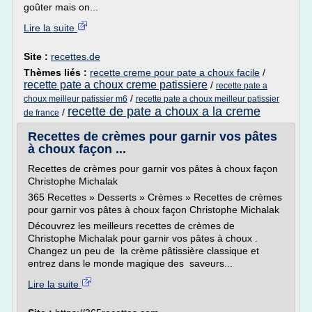
goûter mais on...
Lire la suite
Site :
recettes.de
Thèmes liés :
recette creme pour pate a choux facile
/
recette pate a choux creme patissiere
/
recette pate a
/
choux meilleur patissier m6
recette pate a choux meilleur patissier
recette de pate a choux a la creme
/
de france
Recettes de crèmes pour garnir vos pâtes
à choux façon ...
Recettes de crèmes pour garnir vos pâtes à choux façon
Christophe Michalak
365 Recettes » Desserts » Crèmes » Recettes de crèmes
pour garnir vos pâtes à choux façon Christophe Michalak
Découvrez les meilleurs recettes de crèmes de
Christophe Michalak pour garnir vos pâtes à choux .
Changez un peu de la crème pâtissière classique et
entrez dans le monde magique des saveurs...
Lire la suite