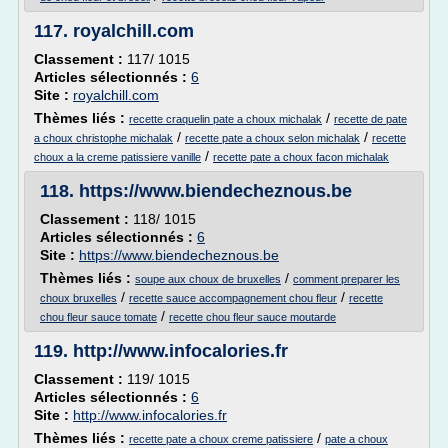
117.
royalchill.com
Classement :
117/ 1015
Articles sélectionnés :
6
Site :
royalchill.com
Thèmes liés :
/
recette craquelin pate a choux michalak
recette de pate
/
/
a choux christophe michalak
recette pate a choux selon michalak
recette
/
choux a la creme patissiere vanille
recette pate a choux facon michalak
118.
https://www.biendecheznous.be
Classement :
118/ 1015
Articles sélectionnés :
6
Site :
https://www.biendecheznous.be
Thèmes liés :
/
soupe aux choux de bruxelles
comment preparer les
/
/
choux bruxelles
recette sauce accompagnement chou fleur
recette
/
chou fleur sauce tomate
recette chou fleur sauce moutarde
119.
http://www.infocalories.fr
Classement :
119/ 1015
Articles sélectionnés :
6
Site :
http://www.infocalories.fr
Thèmes liés :
/
recette pate a choux creme patissiere
pate a choux