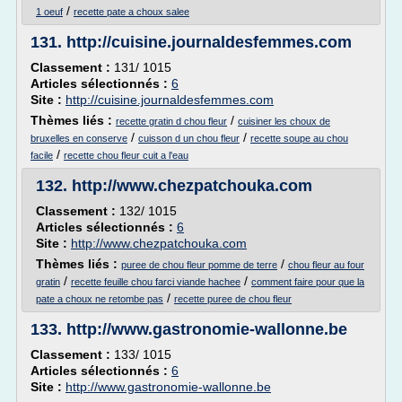
/
1 oeuf
recette pate a choux salee
131.
http://cuisine.journaldesfemmes.com
Classement :
131/ 1015
Articles sélectionnés :
6
Site :
http://cuisine.journaldesfemmes.com
Thèmes liés :
/
recette gratin d chou fleur
cuisiner les choux de
/
/
bruxelles en conserve
cuisson d un chou fleur
recette soupe au chou
/
facile
recette chou fleur cuit a l'eau
132.
http://www.chezpatchouka.com
Classement :
132/ 1015
Articles sélectionnés :
6
Site :
http://www.chezpatchouka.com
Thèmes liés :
/
puree de chou fleur pomme de terre
chou fleur au four
/
/
gratin
recette feuille chou farci viande hachee
comment faire pour que la
/
pate a choux ne retombe pas
recette puree de chou fleur
133.
http://www.gastronomie-wallonne.be
Classement :
133/ 1015
Articles sélectionnés :
6
Site :
http://www.gastronomie-wallonne.be