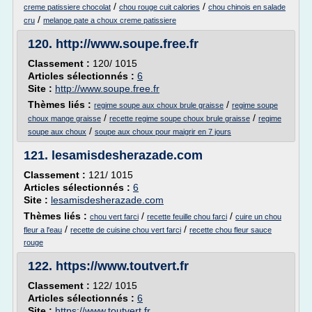
/
/
creme patissiere chocolat
chou rouge cuit calories
chou chinois en salade
/
cru
melange pate a choux creme patissiere
120.
http://www.soupe.free.fr
Classement :
120/ 1015
Articles sélectionnés :
6
Site :
http://www.soupe.free.fr
Thèmes liés :
/
regime soupe aux choux brule graisse
regime soupe
/
/
choux mange graisse
recette regime soupe choux brule graisse
regime
/
soupe aux choux
soupe aux choux pour maigrir en 7 jours
121.
lesamisdesherazade.com
Classement :
121/ 1015
Articles sélectionnés :
6
Site :
lesamisdesherazade.com
Thèmes liés :
/
/
chou vert farci
recette feuille chou farci
cuire un chou
/
/
fleur a l'eau
recette de cuisine chou vert farci
recette chou fleur sauce
rouge
122.
https://www.toutvert.fr
Classement :
122/ 1015
Articles sélectionnés :
6
Site :
https://www.toutvert.fr