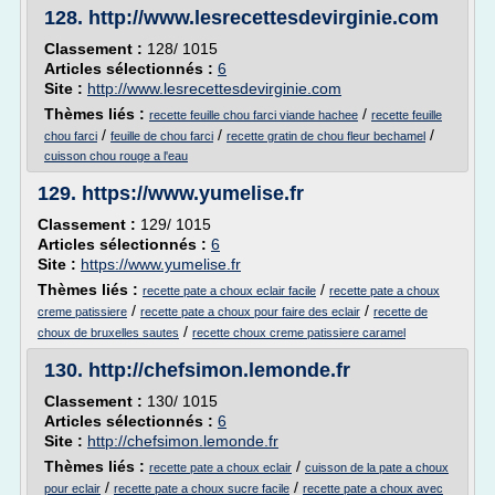
128.
http://www.lesrecettesdevirginie.com
Classement :
128/ 1015
Articles sélectionnés :
6
Site :
http://www.lesrecettesdevirginie.com
Thèmes liés :
/
recette feuille chou farci viande hachee
recette feuille
/
/
/
chou farci
feuille de chou farci
recette gratin de chou fleur bechamel
cuisson chou rouge a l'eau
129.
https://www.yumelise.fr
Classement :
129/ 1015
Articles sélectionnés :
6
Site :
https://www.yumelise.fr
Thèmes liés :
/
recette pate a choux eclair facile
recette pate a choux
/
/
creme patissiere
recette pate a choux pour faire des eclair
recette de
/
choux de bruxelles sautes
recette choux creme patissiere caramel
130.
http://chefsimon.lemonde.fr
Classement :
130/ 1015
Articles sélectionnés :
6
Site :
http://chefsimon.lemonde.fr
Thèmes liés :
/
recette pate a choux eclair
cuisson de la pate a choux
/
/
pour eclair
recette pate a choux sucre facile
recette pate a choux avec