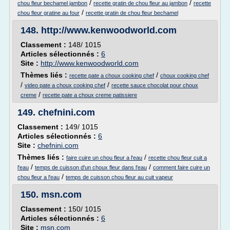
/
/
chou fleur bechamel jambon
recette gratin de chou fleur au jambon
recette
/
chou fleur gratine au four
recette gratin de chou fleur bechamel
148.
http://www.kenwoodworld.com
Classement :
148/ 1015
Articles sélectionnés :
6
Site :
http://www.kenwoodworld.com
Thèmes liés :
/
recette pate a choux cooking chef
choux cooking chef
/
/
video pate a choux cooking chef
recette sauce chocolat pour choux
/
creme
recette pate a choux creme patissiere
149.
chefnini.com
Classement :
149/ 1015
Articles sélectionnés :
6
Site :
chefnini.com
Thèmes liés :
/
faire cuire un chou fleur a l'eau
recette chou fleur cuit a
/
/
l'eau
temps de cuisson d'un choux fleur dans l'eau
comment faire cuire un
/
chou fleur a l'eau
temps de cuisson chou fleur au cuit vapeur
150.
msn.com
Classement :
150/ 1015
Articles sélectionnés :
6
Site :
msn.com