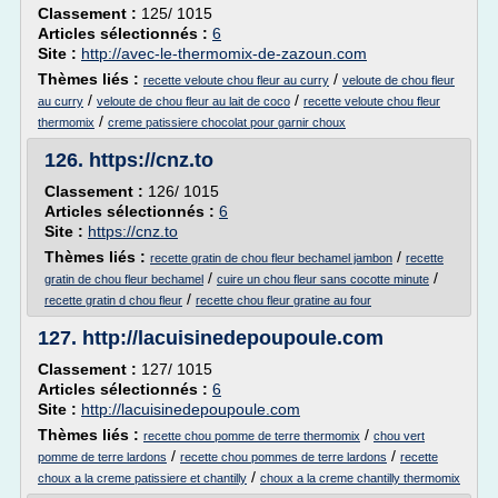
Classement :
125/ 1015
Articles sélectionnés :
6
Site :
http://avec-le-thermomix-de-zazoun.com
Thèmes liés :
/
recette veloute chou fleur au curry
veloute de chou fleur
/
/
au curry
veloute de chou fleur au lait de coco
recette veloute chou fleur
/
thermomix
creme patissiere chocolat pour garnir choux
126.
https://cnz.to
Classement :
126/ 1015
Articles sélectionnés :
6
Site :
https://cnz.to
Thèmes liés :
/
recette gratin de chou fleur bechamel jambon
recette
/
/
gratin de chou fleur bechamel
cuire un chou fleur sans cocotte minute
/
recette gratin d chou fleur
recette chou fleur gratine au four
127.
http://lacuisinedepoupoule.com
Classement :
127/ 1015
Articles sélectionnés :
6
Site :
http://lacuisinedepoupoule.com
Thèmes liés :
/
recette chou pomme de terre thermomix
chou vert
/
/
pomme de terre lardons
recette chou pommes de terre lardons
recette
/
choux a la creme patissiere et chantilly
choux a la creme chantilly thermomix