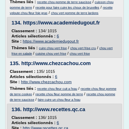
Thèmes liés :
/
recette chou pomme de terre saucisse
cuisson chou
/
/
pomme de terre
recette pour faire cuire les choux de bruxelles
recette
/
veloute chou fleur foie gras
chou vert pomme de terre lardons
134.
https://www.academiedugout.fr
Classement :
134/ 1015
Articles sélectionnés :
6
Site :
https://www.academiedugout.fr
Thèmes liés :
/
/
cuire chou vert frise
chou vert frise cru
chou vert
/
/
frise en salade
cuisine chou vert frise
chou vert frise
135.
http://www.chezcachou.com
Classement :
135/ 1015
Articles sélectionnés :
6
Site :
http://www.chezcachou.com
Thèmes liés :
/
recette chou fleur cuit a l'eau
recette chou fleur pomme
/
/
de terre cookeo
recette chou fleur pomme de terre
recette chou pomme
/
de terre saucisse
faire cuire un chou fleur a l'eau
136.
http://www.recettes.qc.ca
Classement :
136/ 1015
Articles sélectionnés :
6
Site :
http://www.recettes.qc.ca