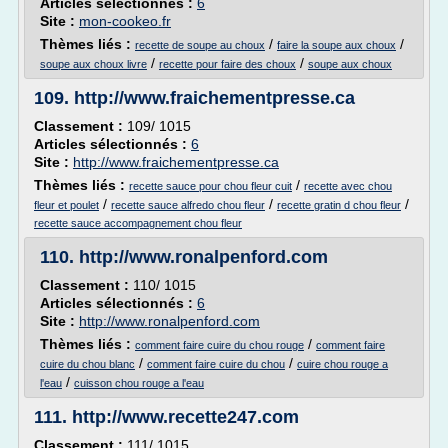
Articles sélectionnés :
6
Site :
mon-cookeo.fr
Thèmes liés :
/
/
recette de soupe au choux
faire la soupe aux choux
/
/
soupe aux choux livre
recette pour faire des choux
soupe aux choux
109.
http://www.fraichementpresse.ca
Classement :
109/ 1015
Articles sélectionnés :
6
Site :
http://www.fraichementpresse.ca
Thèmes liés :
/
recette sauce pour chou fleur cuit
recette avec chou
/
/
/
fleur et poulet
recette sauce alfredo chou fleur
recette gratin d chou fleur
recette sauce accompagnement chou fleur
110.
http://www.ronalpenford.com
Classement :
110/ 1015
Articles sélectionnés :
6
Site :
http://www.ronalpenford.com
Thèmes liés :
/
comment faire cuire du chou rouge
comment faire
/
/
cuire du chou blanc
comment faire cuire du chou
cuire chou rouge a
/
l'eau
cuisson chou rouge a l'eau
111.
http://www.recette247.com
Classement :
111/ 1015