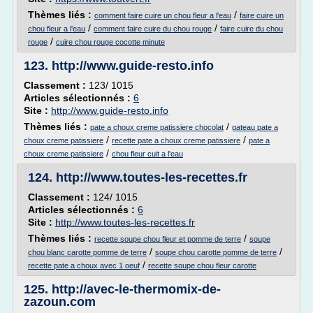
Thèmes liés :
/
comment faire cuire un chou fleur a l'eau
faire cuire un
/
/
chou fleur a l'eau
comment faire cuire du chou rouge
faire cuire du chou
/
rouge
cuire chou rouge cocotte minute
123.
http://www.guide-resto.info
Classement :
123/ 1015
Articles sélectionnés :
6
Site :
http://www.guide-resto.info
Thèmes liés :
/
pate a choux creme patissiere chocolat
gateau pate a
/
/
choux creme patissiere
recette pate a choux creme patissiere
pate a
/
choux creme patissiere
chou fleur cuit a l'eau
124.
http://www.toutes-les-recettes.fr
Classement :
124/ 1015
Articles sélectionnés :
6
Site :
http://www.toutes-les-recettes.fr
Thèmes liés :
/
recette soupe chou fleur et pomme de terre
soupe
/
/
chou blanc carotte pomme de terre
soupe chou carotte pomme de terre
/
recette pate a choux avec 1 oeuf
recette soupe chou fleur carotte
125.
http://avec-le-thermomix-de-
zazoun.com