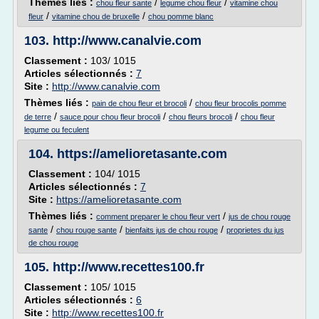
Thèmes liés :
/
/
chou fleur sante
legume chou fleur
vitamine chou
/
/
fleur
vitamine chou de bruxelle
chou pomme blanc
103.
http://www.canalvie.com
Classement :
103/ 1015
Articles sélectionnés :
7
Site :
http://www.canalvie.com
Thèmes liés :
/
pain de chou fleur et brocoli
chou fleur brocolis pomme
/
/
/
de terre
sauce pour chou fleur brocoli
chou fleurs brocoli
chou fleur
legume ou feculent
104.
https://amelioretasante.com
Classement :
104/ 1015
Articles sélectionnés :
7
Site :
https://amelioretasante.com
Thèmes liés :
/
comment preparer le chou fleur vert
jus de chou rouge
/
/
/
sante
chou rouge sante
bienfaits jus de chou rouge
proprietes du jus
de chou rouge
105.
http://www.recettes100.fr
Classement :
105/ 1015
Articles sélectionnés :
6
Site :
http://www.recettes100.fr