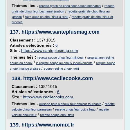
Thèmes liés :
/
recette gratin de chou fleur sauce bechamel
recette
/
gratin de chou fleur bechamel jambon
recette gratin de chou fleur au
/
/
jambon
faire cuire un chou fleur a l'eau
recette gratin de chou fleur et
brocolis
137.
https://www.santeplusmag.com
Classement :
137/ 1015
Articles sélectionnés :
6
Site :
https://www.santeplusmag.com
Thèmes liés :
/
recette soupe chou fleur minceur
programme regime
/
/
soupe au choux
le regime soupe au choux inconvenients
regime soupe
/
choux mange graisse
soupe regime choux vert
138.
http://www.cecilecooks.com
Classement :
138/ 1015
Articles sélectionnés :
6
Site :
http://www.cecilecooks.com
Thèmes liés :
/
cuisson pate a choux four chaleur tournante
recette
/
/
veloute chou fleur parmesan
recette chou fleur cuit a l'eau
recette
/
veloute chou fleur
recette soupe chou fleur
139.
https://www.momix.fr