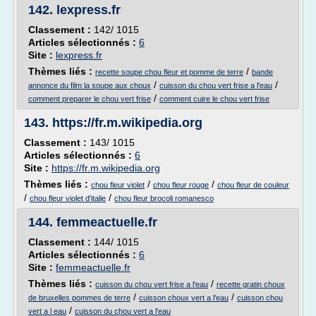
142.
lexpress.fr
Classement :
142/ 1015
Articles sélectionnés :
6
Site :
lexpress.fr
Thèmes liés :
/
recette soupe chou fleur et pomme de terre
bande
/
/
annonce du film la soupe aux choux
cuisson du chou vert frise a l'eau
/
comment preparer le chou vert frise
comment cuire le chou vert frise
143.
https://fr.m.wikipedia.org
Classement :
143/ 1015
Articles sélectionnés :
6
Site :
https://fr.m.wikipedia.org
Thèmes liés :
/
/
chou fleur violet
chou fleur rouge
chou fleur de couleur
/
/
chou fleur violet d'italie
chou fleur brocoli romanesco
144.
femmeactuelle.fr
Classement :
144/ 1015
Articles sélectionnés :
6
Site :
femmeactuelle.fr
Thèmes liés :
/
cuisson du chou vert frise a l'eau
recette gratin choux
/
/
de bruxelles pommes de terre
cuisson choux vert a l'eau
cuisson chou
/
vert a l eau
cuisson du chou vert a l'eau