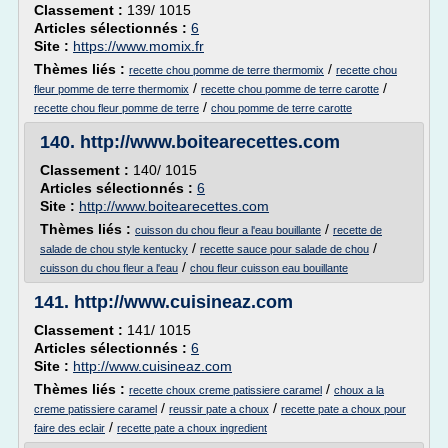
Classement :
139/ 1015
Articles sélectionnés :
6
Site :
https://www.momix.fr
Thèmes liés :
/
recette chou pomme de terre thermomix
recette chou
/
/
fleur pomme de terre thermomix
recette chou pomme de terre carotte
/
recette chou fleur pomme de terre
chou pomme de terre carotte
140.
http://www.boitearecettes.com
Classement :
140/ 1015
Articles sélectionnés :
6
Site :
http://www.boitearecettes.com
Thèmes liés :
/
cuisson du chou fleur a l'eau bouillante
recette de
/
/
salade de chou style kentucky
recette sauce pour salade de chou
/
cuisson du chou fleur a l'eau
chou fleur cuisson eau bouillante
141.
http://www.cuisineaz.com
Classement :
141/ 1015
Articles sélectionnés :
6
Site :
http://www.cuisineaz.com
Thèmes liés :
/
recette choux creme patissiere caramel
choux a la
/
/
creme patissiere caramel
reussir pate a choux
recette pate a choux pour
/
faire des eclair
recette pate a choux ingredient