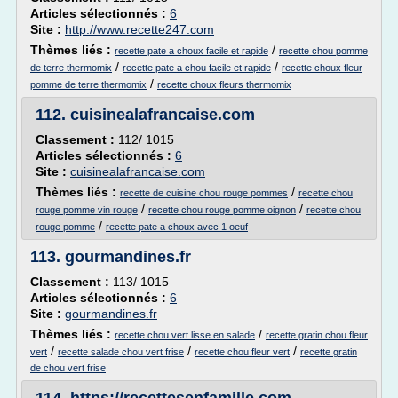
Articles sélectionnés :
6
Site :
http://www.recette247.com
Thèmes liés :
/
recette pate a choux facile et rapide
recette chou pomme
/
/
de terre thermomix
recette pate a chou facile et rapide
recette choux fleur
/
pomme de terre thermomix
recette choux fleurs thermomix
112.
cuisinealafrancaise.com
Classement :
112/ 1015
Articles sélectionnés :
6
Site :
cuisinealafrancaise.com
Thèmes liés :
/
recette de cuisine chou rouge pommes
recette chou
/
/
rouge pomme vin rouge
recette chou rouge pomme oignon
recette chou
/
rouge pomme
recette pate a choux avec 1 oeuf
113.
gourmandines.fr
Classement :
113/ 1015
Articles sélectionnés :
6
Site :
gourmandines.fr
Thèmes liés :
/
recette chou vert lisse en salade
recette gratin chou fleur
/
/
/
vert
recette salade chou vert frise
recette chou fleur vert
recette gratin
de chou vert frise