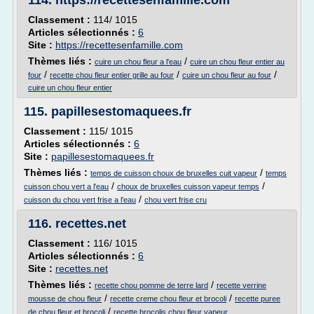
114.
https://recettesenfamille.com
Classement :
114/ 1015
Articles sélectionnés :
6
Site :
https://recettesenfamille.com
Thèmes liés :
/
cuire un chou fleur a l'eau
cuire un chou fleur entier au
/
/
/
four
recette chou fleur entier grille au four
cuire un chou fleur au four
cuire un chou fleur entier
115.
papillesestomaquees.fr
Classement :
115/ 1015
Articles sélectionnés :
6
Site :
papillesestomaquees.fr
Thèmes liés :
/
temps de cuisson choux de bruxelles cuit vapeur
temps
/
/
cuisson chou vert a l'eau
choux de bruxelles cuisson vapeur temps
/
cuisson du chou vert frise a l'eau
chou vert frise cru
116.
recettes.net
Classement :
116/ 1015
Articles sélectionnés :
6
Site :
recettes.net
Thèmes liés :
/
recette chou pomme de terre lard
recette verrine
/
/
mousse de chou fleur
recette creme chou fleur et brocoli
recette puree
/
de chou fleur et brocoli
recette brocolis chou fleur vapeur