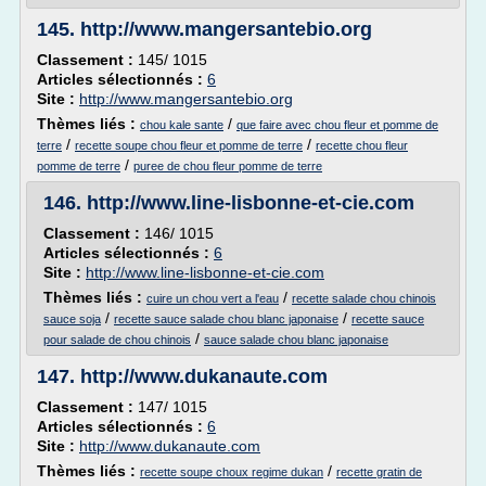
145.
http://www.mangersantebio.org
Classement :
145/ 1015
Articles sélectionnés :
6
Site :
http://www.mangersantebio.org
Thèmes liés :
/
chou kale sante
que faire avec chou fleur et pomme de
/
/
terre
recette soupe chou fleur et pomme de terre
recette chou fleur
/
pomme de terre
puree de chou fleur pomme de terre
146.
http://www.line-lisbonne-et-cie.com
Classement :
146/ 1015
Articles sélectionnés :
6
Site :
http://www.line-lisbonne-et-cie.com
Thèmes liés :
/
cuire un chou vert a l'eau
recette salade chou chinois
/
/
sauce soja
recette sauce salade chou blanc japonaise
recette sauce
/
pour salade de chou chinois
sauce salade chou blanc japonaise
147.
http://www.dukanaute.com
Classement :
147/ 1015
Articles sélectionnés :
6
Site :
http://www.dukanaute.com
Thèmes liés :
/
recette soupe choux regime dukan
recette gratin de