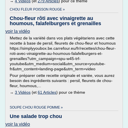
→
4 Vidéos
(et
279 Articles
) pour ce thème
CHOU FLEUR POISSON ROUGE »
Chou-fleur rôti avec vinaigrette au
houmous, falafelburgers et grenailles
voir la vidéo
Mettez de la variété dans vos plats végétariens avec cette
recette à base de persil, fleurets de chou-fleur et houmous
https://simplyyoubox.be.carrefour.eu/fr/recettes/chou-fleur-
roti-avec-vinaigrette-au-houmous-falafelburgers-et-
grenailles?utm_campaign=spu-w45-trf-
youtube&utm_medium=social&utm_source=youtube-
fr&utm_content=landing-page&utm_term=video
Pour préparer cette recette originale et variée, vous aurez
besoin des ingrédients suivants : persil, fleurets de chou-
fleur, houmous,...
→
3 Vidéos
(et
61 Articles
) pour ce thème
SOUPE CHOU ROUGE POMME »
Une salade trop chou
voir la vidéo