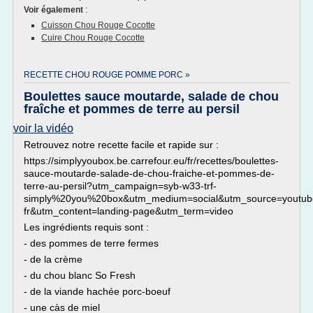
Voir également
:
Cuisson Chou Rouge Cocotte
Cuire Chou Rouge Cocotte
RECETTE CHOU ROUGE POMME PORC »
Boulettes sauce moutarde, salade de chou
fraîche et pommes de terre au persil
voir la vidéo
Retrouvez notre recette facile et rapide sur :
https://simplyyoubox.be.carrefour.eu/fr/recettes/boulettes-
sauce-moutarde-salade-de-chou-fraiche-et-pommes-de-
terre-au-persil?utm_campaign=syb-w33-trf-
simply%20you%20box&utm_medium=social&utm_source=youtub
fr&utm_content=landing-page&utm_term=video
Les ingrédients requis sont :
- des pommes de terre fermes
- de la crème
- du chou blanc So Fresh
- de la viande hachée porc-boeuf
- une càs de miel