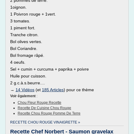
2 pommes de terre.
1oignon.
1 Poivron rouge + 1vert.
3 tomates.
1 piment fort.
Tranche citron.
Bol olives vertes.
Bol Coriandre.
Bol fromage râpé.
4 oeufs.
Sel + cumin + curcuma + paprika + poivre
Huile pour cuisson.
2 g.c.à.s.beurre....
→
14 Vidéos
(et
185 Articles
) pour ce thème
Voir également
:
Chou Fleur Rouge Recette
Recette De Cuisine Chou Rouge
Recette Chou Rouge Pomme De Terre
RECETTE CHOU ROUGE VINAIGRETTE »
Recette Chef Norbert - Saumon gravelax