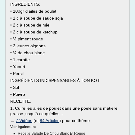
INGRÉDIENTS:
• 100gr d’ailes de poulet
• 1 c à soupe de sauce soja
• 2 c à soupe de miel
• 2 c à soupe de ketchup
• ½ piment rouge
• 2 jeunes oignons
• ¼ de chou blanc
• 1 carotte
• Yaourt
• Persil
INGRÉDIENTS INDISPENSABLES À TON KOT:
• Sel
• Poivre
RECETTE:
1. Cuire les ailes de poulet dans une poêle sans matière
grasse jusqu’à ce qu’elles...
→
7 Vidéos
(et
84 Articles
) pour ce thème
Voir également
:
Recette Salade De Chou Blanc Et Rouge