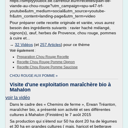
https://simplyyoubox.be.carrefour.eu/fr/recettes/pain-de-
viande-au-chou-rouge?utm_campaign=spu-w47-trf-
youtube&utm_medium=social&utm_source=youtube-
fr&utm_content=landing-page&utm_term=video
Pour préparer cette recette originale et variée, vous aurez
besoin des ingrédients suivants : ravier haché mélangé,
oignon(s), œuf, herbes de Provence, chou rouge, pommes
à cuire et...
→
32 Vidéos
(et
257 Articles
) pour ce thème
Voir également
:
Preparation Chou Rouge Recette
Recette Chou Rouge Pomme Oignon
Recette Chou Rouge Pomme Saucisse
CHOU ROUGE AUX POMME »
Visite d'une exploitation maraîchère bio à
Mahalon
voir la vidéo
Dans le cadre des « Chemins de ferme », Erwan Tréanton,
maraîcher bio, a présenté son activité et ses différentes
cultures à Mahalon (Finistère) le 7 août 2015
Sa production qui s’étend sur 50 ha dont 20 ha de légumes
et 30 ha en grandes cultures ( mais, haricot et betterave