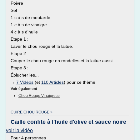
Poivre
Sel
1 c à s de moutarde
1 c à s de vinaigre
4 c à s d'huile
Etape 1 :
Laver le chou rouge et la laitue.
Etape 2 :
Couper le chou rouge en rondelles et la laitue aussi.
Etape 3 :
Éplucher les...
→
7 Vidéos
(et
110 Articles
) pour ce thème
Voir également
:
Chou Rouge Vinaigrette
CUIRE CHOU ROUGE »
Caille confite à l'huile d'olive et sauce noire
voir la vidéo
Pour 4 personnes