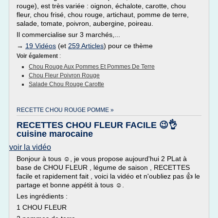
rouge), est très variée : oignon, échalote, carotte, chou
fleur, chou frisé, chou rouge, artichaut, pomme de terre,
salade, tomate, poivron, aubergine, poireau.
Il commercialise sur 3 marchés,...
→
19 Vidéos
(et
259 Articles
) pour ce thème
Voir également
:
Chou Rouge Aux Pommes Et Pommes De Terre
Chou Fleur Poivron Rouge
Salade Chou Rouge Carotte
RECETTE CHOU ROUGE POMME »
RECETTES CHOU FLEUR FACILE 😉👌
cuisine marocaine
voir la vidéo
Bonjour à tous ☺, je vous propose aujourd'hui 2 PLat à
base de CHOU FLEUR , légume de saison , RECETTES
facile et rapidement fait , voici la vidéo et n'oubliez pas 👍 le
partage et bonne appétit à tous ☺.
Les ingrédients :
1 CHOU FLEUR